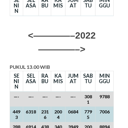
SE
SEL
RA
KA
JUM
SAB
MIN
NI
ASA
BU
MIS
AT
TU
GGU
N
<————–2022
————–>
PUKUL 13.00 WIB
SE
SEL
RA
KA
JUM
SAB
MIN
NI
ASA
BU
MIS
AT
TU
GGU
N
—-
—-
—-
—-
—-
308
9788
1
449
6318
231
200
0684
779
7006
3
6
4
5
288
6914
438
340
3949
200
8894