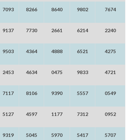
7093
8266
8640
9802
7674
9137
7730
2661
6214
2240
9503
4364
4888
6521
4275
2453
4634
0475
9833
4721
7117
8106
9390
5557
0549
5127
4597
1177
7312
0952
9319
5045
5970
5417
5707