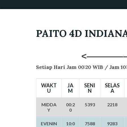
PAITO 4D INDIAN
<————–
Setiap Hari Jam 00:20 WIB /
Jam 10
WAKT
JA
SENI
SELAS
U
M
N
A
MIDDA
00:2
5393
2218
Y
0
EVENIN
10:0
7588
9283