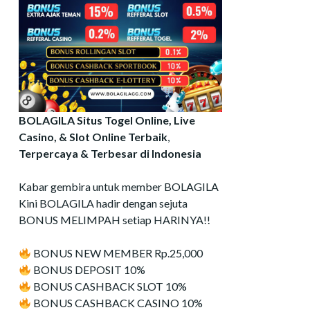
BOLAGILA Situs Togel Online, Live
Casino, & Slot Online Terbaik
,
Terpercaya & Terbesar di Indonesia
Kabar gembira untuk member BOLAGILA
Kini BOLAGILA hadir dengan sejuta
BONUS MELIMPAH setiap HARINYA!!
BONUS NEW MEMBER Rp.25,000
BONUS DEPOSIT 10%
BONUS CASHBACK SLOT 10%
BONUS CASHBACK CASINO 10%