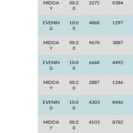
MIDDA
00:2
2275
0384
Y
0
EVENIN
10:0
4868
1297
G
0
MIDDA
00:2
9670
3887
Y
0
EVENIN
10:0
6668
4492
G
0
MIDDA
00:2
2887
1346
Y
0
EVENIN
10:0
4303
8446
G
0
MIDDA
00:2
4103
8782
Y
0