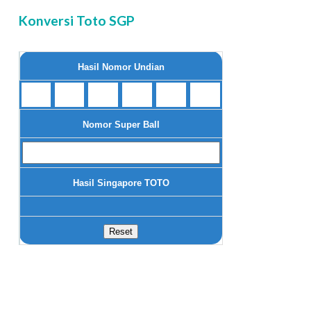
Konversi Toto SGP
Hasil Nomor Undian
Nomor Super Ball
Hasil Singapore TOTO