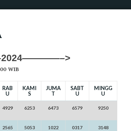
A
2024————–>
:00 WIB
RAB
KAMI
JUMA
SABT
MINGG
U
S
T
U
U
4929
6253
6473
6579
9250
2565
5053
1022
0317
3148