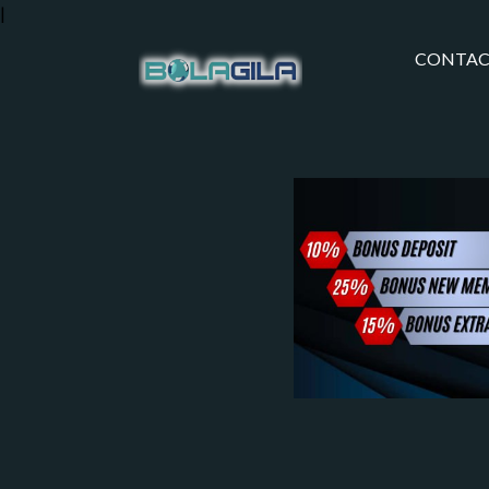
|
CONTAC