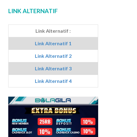
LINK ALTERNATIF
Link Alternatif :
Link Alternatif 1
Link Alternatif 2
Link Alternatif 3
Link Alternatif 4