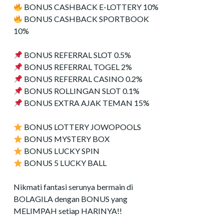
BONUS CASHBACK E-LOTTERY 10%
BONUS CASHBACK SPORTBOOK
10%
BONUS REFERRAL SLOT 0.5%
BONUS REFERRAL TOGEL 2%
BONUS REFERRAL CASINO 0.2%
BONUS ROLLINGAN SLOT 0.1%
BONUS EXTRA AJAK TEMAN 15%
BONUS LOTTERY JOWOPOOLS
BONUS MYSTERY BOX
BONUS LUCKY SPIN
BONUS 5 LUCKY BALL
Nikmati fantasi serunya bermain di
BOLAGILA dengan BONUS yang
MELIMPAH setiap HARINYA!!