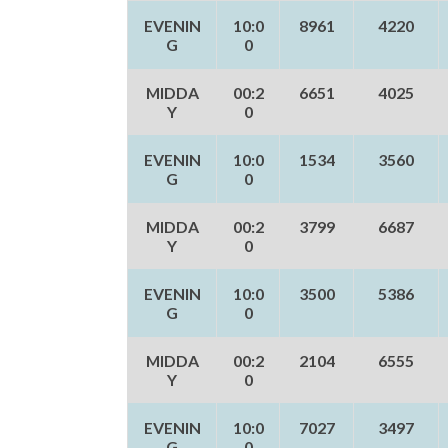
EVENIN
10:0
8961
4220
G
0
MIDDA
00:2
6651
4025
Y
0
EVENIN
10:0
1534
3560
G
0
MIDDA
00:2
3799
6687
Y
0
EVENIN
10:0
3500
5386
G
0
MIDDA
00:2
2104
6555
Y
0
EVENIN
10:0
7027
3497
G
0