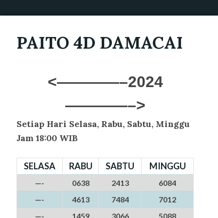
PAITO 4D DAMACAI
<————–2024
————–>
Setiap Hari Selasa, Rabu, Sabtu, Minggu
Jam 18:00 WIB
SELASA
RABU
SABTU
MINGGU
—-
0638
2413
6084
—-
4613
7484
7012
—-
1459
3066
5088