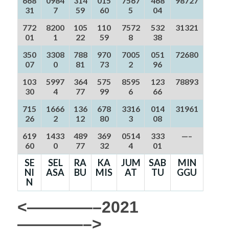
668
0984
314
015
7567
468
98727
31
7
59
60
5
04
772
8200
105
110
7572
532
31321
01
1
22
59
8
38
350
3308
788
970
7005
051
72680
07
0
81
73
2
96
103
5997
364
575
8595
123
78893
30
4
77
99
6
66
715
1666
136
678
3316
014
31961
26
2
12
80
3
08
619
1433
489
369
0514
333
—–
60
0
77
32
4
01
SE
SEL
RA
KA
JUM
SAB
MIN
NI
ASA
BU
MIS
AT
TU
GGU
N
<————–2021
————–>