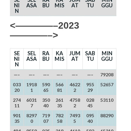
NI
ASA
BU
MIS
AT
TU
GGU
N
<————–2023
————–>
SE
SEL
RA
KA
JUM
SAB
MIN
NI
ASA
BU
MIS
AT
TU
GGU
N
—–
—–
—–
—–
—–
—–
79208
033
1918
590
566
4622
955
52657
20
1
65
81
2
29
274
6031
350
261
4758
028
53110
11
7
40
35
2
45
901
8297
719
782
7493
095
88290
35
0
07
58
5
40
494
9558
025
218
4610
582
65310