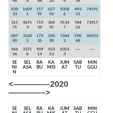
46
8
88
20
4
38
020
1609
157
627
9358
493
74591
33
1
95
02
6
52
315
4675
719
368
9534
784
73917
75
3
39
95
7
56
007
3320
173
100
7284
598
00923
90
5
35
90
2
68
966
3371
909
923
0354
—–
—–
36
8
14
53
3
SE
SEL
RA
KA
JUM
SAB
MIN
NI
ASA
BU
MIS
AT
TU
GGU
N
<————–2020
————–>
SE
SEL
RA
KA
JUM
SAB
MIN
NI
ASA
BU
MIS
AT
TU
GGU