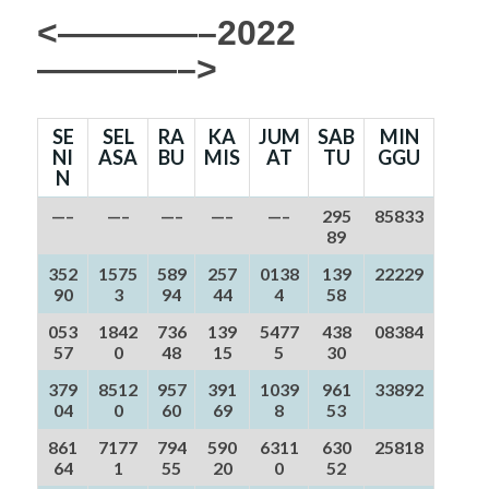
<————–2022
————–>
SE
SEL
RA
KA
JUM
SAB
MIN
NI
ASA
BU
MIS
AT
TU
GGU
N
—–
—–
—–
—–
—–
295
85833
89
352
1575
589
257
0138
139
22229
90
3
94
44
4
58
053
1842
736
139
5477
438
08384
57
0
48
15
5
30
379
8512
957
391
1039
961
33892
04
0
60
69
8
53
861
7177
794
590
6311
630
25818
64
1
55
20
0
52