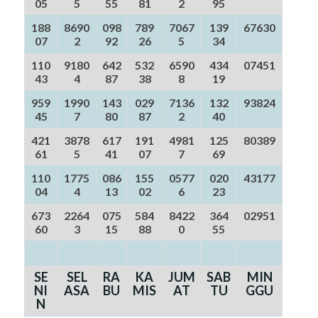
05
5
55
81
2
95
188
8690
098
789
7067
139
67630
07
2
92
26
5
34
110
9180
642
532
6590
434
07451
43
4
87
38
8
19
959
1990
143
029
7136
132
93824
45
7
80
87
2
40
421
3878
617
191
4981
125
80389
61
5
41
07
7
69
110
1775
086
155
0577
020
43177
04
4
13
02
6
23
673
2264
075
584
8422
364
02951
60
3
15
88
0
55
SE
SEL
RA
KA
JUM
SAB
MIN
NI
ASA
BU
MIS
AT
TU
GGU
N