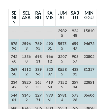
SE
SEL
RA
KA
JUM
SAB
MIN
NI
ASA
BU
MIS
AT
TU
GGU
N
—–
—–
—–
—–
2982
924
15810
5
48
878
2596
769
490
5575
659
94673
96
3
95
01
5
47
742
1336
698
966
3207
903
23802
60
0
11
12
5
57
269
4112
389
320
0558
438
81317
58
2
96
87
5
91
234
3820
165
419
7152
259
22851
42
9
33
60
5
34
544
3145
127
999
2981
573
06606
01
2
71
61
4
26
680
8745
306
803
2553
769
59828