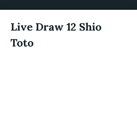
Live Draw 12 Shio
Toto