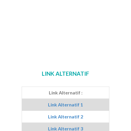
LINK ALTERNATIF
Link Alternatif :
Link Alternatif 1
Link Alternatif 2
Link Alternatif 3