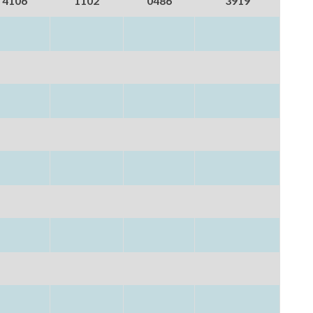
4106
1102
0486
3919