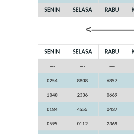
SENIN
SELASA
RABU
<————–
SENIN
SELASA
RABU
—-
—-
—-
0254
8808
6857
1848
2336
8669
0184
4555
0437
0595
0112
2369