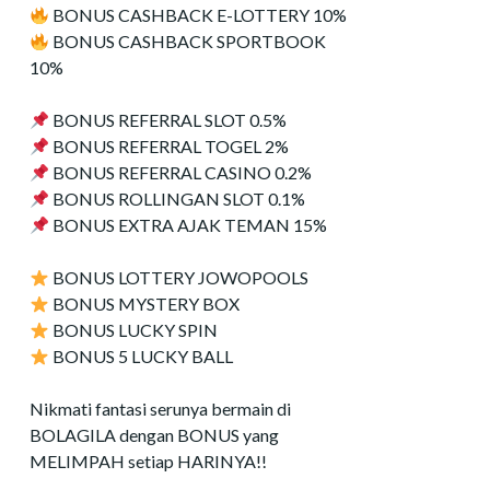
BONUS CASHBACK E-LOTTERY 10%
BONUS CASHBACK SPORTBOOK
10%
BONUS REFERRAL SLOT 0.5%
BONUS REFERRAL TOGEL 2%
BONUS REFERRAL CASINO 0.2%
BONUS ROLLINGAN SLOT 0.1%
BONUS EXTRA AJAK TEMAN 15%
BONUS LOTTERY JOWOPOOLS
BONUS MYSTERY BOX
BONUS LUCKY SPIN
BONUS 5 LUCKY BALL
Nikmati fantasi serunya bermain di
BOLAGILA dengan BONUS yang
MELIMPAH setiap HARINYA!!