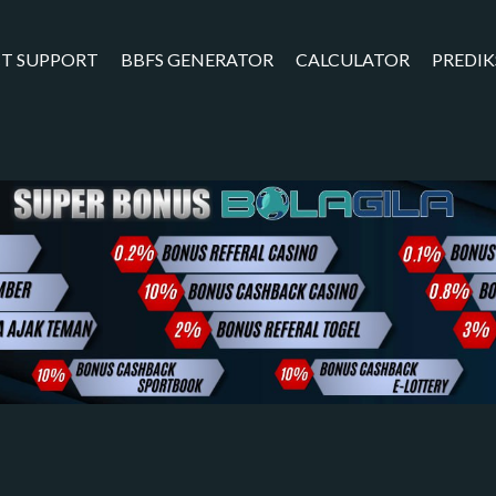
T SUPPORT
BBFS GENERATOR
CALCULATOR
PREDIK