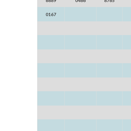
6889
0466
8765
0167