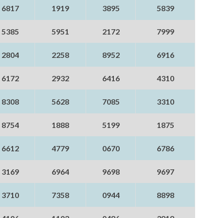
6817
1919
3895
5839
5385
5951
2172
7999
2804
2258
8952
6916
6172
2932
6416
4310
8308
5628
7085
3310
8754
1888
5199
1875
6612
4779
0670
6786
3169
6964
9698
9697
3710
7358
0944
8898