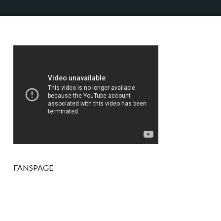
FANSPAGE