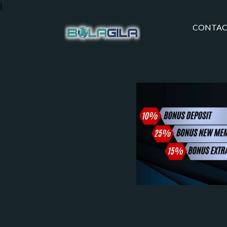
|
CONTAC