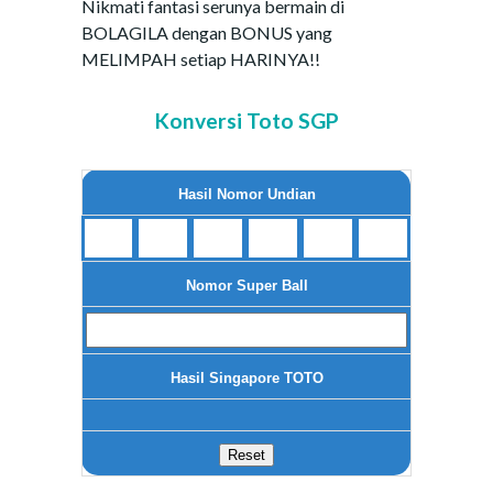
Nikmati fantasi serunya bermain di
BOLAGILA dengan BONUS yang
MELIMPAH setiap HARINYA!!
Konversi Toto SGP
Hasil Nomor Undian
Nomor Super Ball
Hasil Singapore TOTO