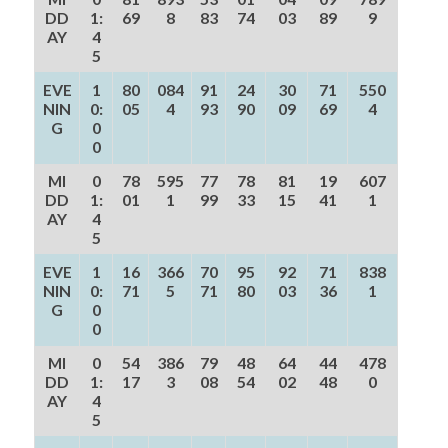
DD
1:
69
8
83
74
03
89
9
AY
4
5
EVE
1
80
084
91
24
30
71
550
NIN
0:
05
4
93
90
09
69
4
G
0
0
MI
0
78
595
77
78
81
19
607
DD
1:
01
1
99
33
15
41
1
AY
4
5
EVE
1
16
366
70
95
92
71
838
NIN
0:
71
5
71
80
03
36
1
G
0
0
MI
0
54
386
79
48
64
44
478
DD
1:
17
3
08
54
02
48
0
AY
4
5