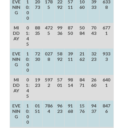
EVE
1
20
178
22
57
10
39
633
NIN
0:
73
5
92
11
60
33
8
G
0
0
MI
0
88
472
99
87
50
70
677
DD
1:
35
5
36
50
84
43
1
AY
4
5
EVE
1
72
027
58
39
21
32
933
NIN
0:
30
8
92
11
62
23
3
G
0
0
MI
0
19
597
57
98
84
26
640
DD
1:
23
2
01
14
71
60
1
AY
4
5
EVE
1
01
786
96
91
15
94
847
NIN
0:
51
4
23
68
76
37
6
G
0
0