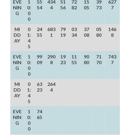
EVE
1
55
434
51
72
15
39
627
NIN
0:
54
4
56
82
05
73
7
G
0
0
MI
0
24
683
79
03
37
05
146
DD
1:
55
1
19
34
08
80
8
AY
4
5
EVE
1
99
290
19
11
90
71
743
NIN
0:
09
8
23
55
80
70
7
G
0
0
MI
0
63
264
DD
1:
23
4
AY
4
5
EVE
1
74
NIN
0:
65
G
0
0