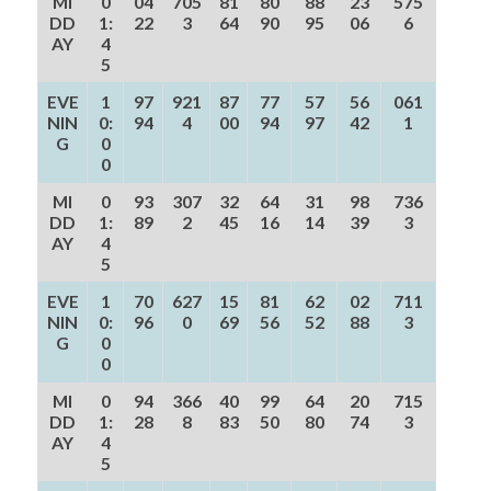
MI
0
04
705
81
80
88
23
575
DD
1:
22
3
64
90
95
06
6
AY
4
5
EVE
1
97
921
87
77
57
56
061
NIN
0:
94
4
00
94
97
42
1
G
0
0
MI
0
93
307
32
64
31
98
736
DD
1:
89
2
45
16
14
39
3
AY
4
5
EVE
1
70
627
15
81
62
02
711
NIN
0:
96
0
69
56
52
88
3
G
0
0
MI
0
94
366
40
99
64
20
715
DD
1:
28
8
83
50
80
74
3
AY
4
5