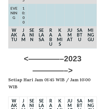
EVE
1
NIN
0:
G
0
0
W
J
SE
SE
R
K
JU
SA
MI
AK
A
NI
LA
A
A
M
BT
NG
TU
M
N
SA
B
MI
AT
U
GU
U
S
<————–2023
————–>
Setiap Hari Jam 01:45 WIB /
Jam 10:00
WIB
W
J
SE
SE
R
K
JU
SA
MI
AK
A
NI
LA
A
A
M
BT
NG