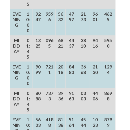
5
EVE
1
92
959
56
47
21
96
462
NIN
0:
47
6
32
97
73
01
5
G
0
0
MI
0
13
096
68
44
38
94
595
DD
1:
25
5
21
37
10
16
0
AY
4
5
EVE
1
90
721
20
84
36
21
129
NIN
0:
99
1
18
80
68
30
4
G
0
0
MI
0
80
737
39
91
03
44
869
DD
1:
88
3
36
63
03
06
8
AY
4
5
EVE
1
56
418
81
51
45
10
879
NIN
0:
03
8
38
64
44
23
9