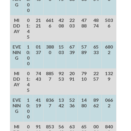
G
0
0
MI
0
21
661
42
22
47
48
503
DD
1:
21
6
08
03
88
74
6
AY
4
5
EVE
1
01
388
15
67
57
65
680
NIN
0:
37
0
03
39
89
33
2
G
0
0
MI
0
74
885
92
20
79
22
132
DD
1:
43
7
53
91
10
57
9
AY
4
5
EVE
1
41
836
13
52
14
89
066
NIN
0:
19
7
42
36
80
62
2
G
0
0
MI
0
91
853
56
63
65
00
840