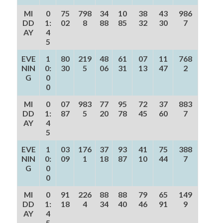
MI
0
75
798
34
10
38
43
986
DD
1:
02
8
88
85
32
30
7
AY
4
5
EVE
1
80
219
48
61
07
11
768
NIN
0:
30
5
06
31
13
47
2
G
0
0
MI
0
07
983
77
95
72
37
883
DD
1:
87
5
20
78
45
60
7
AY
4
5
EVE
1
03
176
37
93
41
75
388
NIN
0:
09
1
18
87
10
44
7
G
0
0
MI
0
91
226
88
88
79
65
149
DD
1:
18
4
34
40
46
91
9
AY
4
5