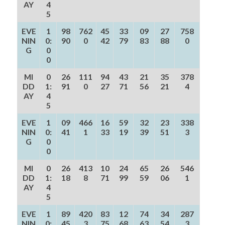
AY
4
5
EVE
1
98
762
45
33
09
27
758
NIN
0:
90
0
42
79
83
88
0
G
0
0
MI
0
26
111
94
43
21
35
378
DD
1:
91
0
27
71
56
21
4
AY
4
5
EVE
1
09
466
16
59
32
23
338
NIN
0:
41
1
33
19
39
51
3
G
0
0
MI
0
26
413
10
24
65
26
546
DD
1:
18
8
71
99
59
06
1
AY
4
5
EVE
1
89
420
83
12
74
34
287
NIN
0:
45
3
75
68
63
54
3