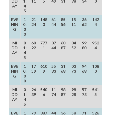
DD
1:
11
5
49
31
98
34
0
AY
4
5
EVE
1
21
148
61
85
15
36
142
NIN
0:
24
3
44
56
11
62
4
G
0
0
MI
0
60
777
37
60
84
99
952
DD
1:
22
1
44
87
52
80
4
AY
4
5
EVE
1
17
610
55
31
03
94
108
NIN
0:
59
9
33
68
73
68
0
G
0
0
MI
0
26
540
11
98
98
57
541
DD
1:
39
6
74
87
28
73
5
AY
4
5
EVE
1
79
387
44
36
58
71
526