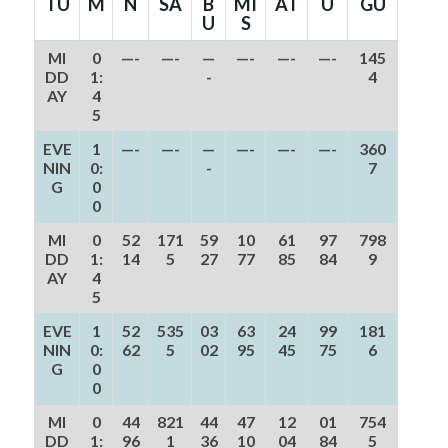
TU
M
N
SA
B
MI
AT
U
GU
U
S
MI
0
—-
—-
—
—-
—-
—-
145
DD
1:
-
4
AY
4
5
EVE
1
—-
—-
—
—-
—-
—-
360
NIN
0:
-
7
G
0
0
MI
0
52
171
59
10
61
97
798
DD
1:
14
5
27
77
85
84
9
AY
4
5
EVE
1
52
535
03
63
24
99
181
NIN
0:
62
5
02
95
45
75
6
G
0
0
MI
0
44
821
44
47
12
01
754
DD
1:
96
1
36
10
04
84
5