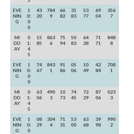
EVE
1
43
784
66
31
53
69
356
NIN
0:
20
9
82
83
77
04
7
G
0
0
MI
0
15
863
75
50
64
71
848
DD
1:
85
6
94
83
28
71
8
AY
4
5
EVE
1
74
843
91
05
10
42
708
NIN
0:
67
1
86
06
49
84
1
G
0
0
MI
0
63
490
10
74
72
87
023
DD
1:
06
3
73
45
29
06
3
AY
4
5
EVE
1
08
304
71
53
63
39
990
NIN
0:
29
4
31
00
68
98
2
G
0