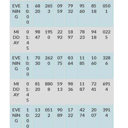
EVE
1
68
265
09
79
95
85
050
NIN
0:
20
3
59
32
60
18
1
G
0
0
MI
0
98
195
22
18
78
94
022
DD
1:
47
0
92
97
23
18
5
AY
4
5
EVE
1
70
262
07
83
11
10
328
NIN
0:
30
0
75
64
85
60
6
G
0
0
MI
0
81
880
59
98
11
72
691
DD
1:
20
8
13
36
87
41
4
AY
4
5
EVE
1
13
051
90
17
42
20
391
NIN
0:
22
2
89
22
74
07
4
G
0
0