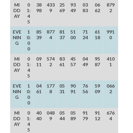
MI
0
38
433
25
93
03
06
879
DD
1:
98
9
69
49
83
62
2
AY
4
5
EVE
1
85
877
81
51
71
61
991
NIN
0:
39
4
37
00
24
18
0
G
0
0
MI
0
09
574
83
45
04
95
410
DD
1:
11
2
61
57
49
87
1
AY
4
5
EVE
1
04
177
05
90
76
59
066
NIN
0:
61
8
31
91
56
09
2
G
0
0
MI
0
40
048
05
05
91
91
676
DD
1:
40
9
44
89
79
12
4
AY
4
5