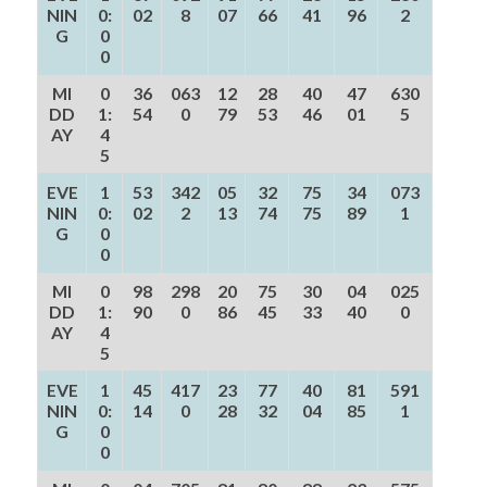
NIN
0:
02
8
07
66
41
96
2
G
0
0
MI
0
36
063
12
28
40
47
630
DD
1:
54
0
79
53
46
01
5
AY
4
5
EVE
1
53
342
05
32
75
34
073
NIN
0:
02
2
13
74
75
89
1
G
0
0
MI
0
98
298
20
75
30
04
025
DD
1:
90
0
86
45
33
40
0
AY
4
5
EVE
1
45
417
23
77
40
81
591
NIN
0:
14
0
28
32
04
85
1
G
0
0