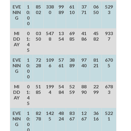
EVE
1
85
338
99
61
37
06
529
NIN
0:
02
0
89
10
71
50
3
G
0
0
MI
0
03
547
13
69
41
45
933
DD
1:
50
8
54
85
86
82
7
AY
4
5
EVE
1
72
109
57
38
97
81
670
NIN
0:
28
6
61
89
40
21
5
G
0
0
MI
0
51
199
54
52
88
22
678
DD
1:
85
4
84
59
90
99
3
AY
4
5
EVE
1
82
142
48
83
12
36
522
NIN
0:
78
5
24
67
67
16
1
G
0
0