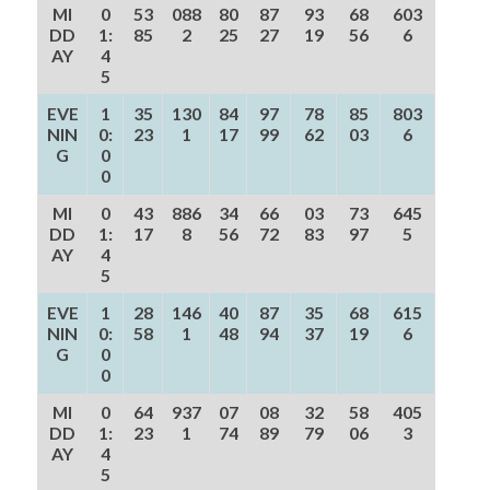
MI
0
53
088
80
87
93
68
603
DD
1:
85
2
25
27
19
56
6
AY
4
5
EVE
1
35
130
84
97
78
85
803
NIN
0:
23
1
17
99
62
03
6
G
0
0
MI
0
43
886
34
66
03
73
645
DD
1:
17
8
56
72
83
97
5
AY
4
5
EVE
1
28
146
40
87
35
68
615
NIN
0:
58
1
48
94
37
19
6
G
0
0
MI
0
64
937
07
08
32
58
405
DD
1:
23
1
74
89
79
06
3
AY
4
5