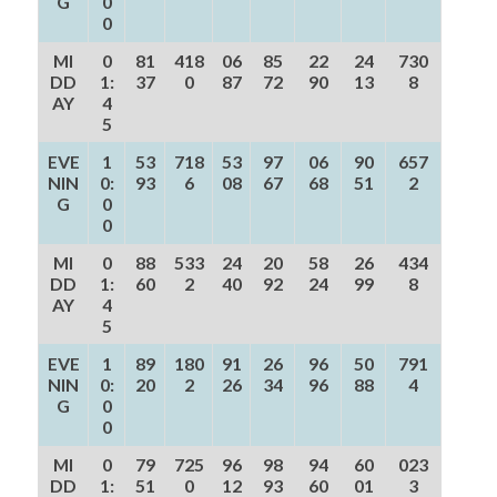
G
0
0
MI
0
81
418
06
85
22
24
730
DD
1:
37
0
87
72
90
13
8
AY
4
5
EVE
1
53
718
53
97
06
90
657
NIN
0:
93
6
08
67
68
51
2
G
0
0
MI
0
88
533
24
20
58
26
434
DD
1:
60
2
40
92
24
99
8
AY
4
5
EVE
1
89
180
91
26
96
50
791
NIN
0:
20
2
26
34
96
88
4
G
0
0
MI
0
79
725
96
98
94
60
023
DD
1:
51
0
12
93
60
01
3