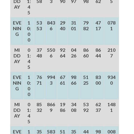
DD
1:
58
3
90
97
98
62
5
AY
4
5
EVE
1
53
843
29
31
79
47
078
NIN
0:
53
6
40
01
82
17
1
G
0
0
MI
0
37
550
92
04
86
86
210
DD
1:
48
6
64
26
60
44
7
AY
4
5
EVE
1
76
994
67
98
51
83
934
NIN
0:
71
3
61
66
25
00
0
G
0
0
MI
0
85
866
19
34
53
62
148
DD
1:
32
9
86
08
92
37
1
AY
4
5
EVE
1
35
583
51
35
44
98
008