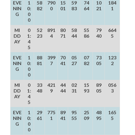
EVE
1
58
790
15
59
74
10
184
NIN
0:
82
0
01
83
64
21
1
G
0
0
MI
0
52
891
80
58
55
79
664
DD
1:
23
4
71
44
86
40
5
AY
4
5
EVE
1
88
399
70
05
07
73
123
NIN
0:
81
7
41
27
82
05
2
G
0
0
MI
0
33
421
44
02
15
89
056
DD
1:
48
9
44
31
93
05
3
AY
4
5
EVE
1
29
775
89
95
25
48
165
NIN
0:
61
1
41
55
09
95
5
G
0
0