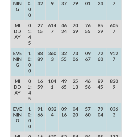
NIN
0:
32
9
37
79
01
23
7
G
0
0
MI
0
27
614
46
70
76
85
605
DD
1:
15
7
24
39
55
29
7
AY
4
5
EVE
1
88
360
32
73
09
72
912
NIN
0:
89
3
55
06
67
60
7
G
0
0
MI
0
16
104
49
25
46
89
830
DD
1:
59
1
65
13
56
45
9
AY
4
5
EVE
1
91
832
09
04
57
79
036
NIN
0:
66
4
16
20
60
04
3
G
0
0
MI
0
16
630
52
54
84
95
172