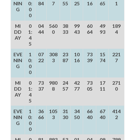
NIN
0:
84
7
55
25
16
65
1
G
0
0
MI
0
04
560
38
99
60
49
189
DD
1:
44
0
33
43
64
93
4
AY
4
5
EVE
1
07
308
23
10
73
15
221
NIN
0:
22
3
87
16
39
74
7
G
0
0
MI
0
73
980
24
42
73
17
271
DD
1:
37
8
57
77
05
11
0
AY
4
5
EVE
1
36
105
31
34
66
67
414
NIN
0:
66
3
30
50
40
40
2
G
0
0
MI
0
81
893
53
01
04
09
789