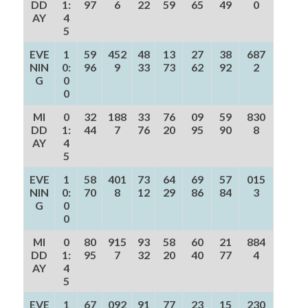
DD
1:
97
6
22
59
65
49
0
AY
4
5
EVE
1
59
452
48
13
27
38
687
NIN
0:
96
9
33
73
62
92
2
G
0
0
MI
0
32
188
33
76
09
59
830
DD
1:
44
7
76
20
95
90
8
AY
4
5
EVE
1
58
401
73
64
69
57
015
NIN
0:
70
8
12
29
86
84
3
G
0
0
MI
0
80
915
93
58
60
21
884
DD
1:
95
7
32
20
40
77
4
AY
4
5
EVE
1
67
092
91
77
23
15
230