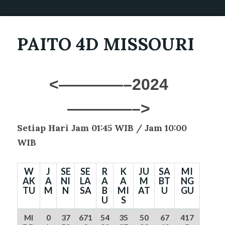
PAITO 4D MISSOURI
<————–2024
————–>
Setiap Hari Jam 01:45 WIB /
Jam 10:00
WIB
W
J
SE
SE
R
K
JU
SA
MI
AK
A
NI
LA
A
A
M
BT
NG
TU
M
N
SA
B
MI
AT
U
GU
U
S
MI
0
37
671
54
35
50
67
417