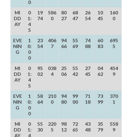
0
MI
0
19
586
80
68
26
10
160
DD
1:
74
0
27
47
54
45
0
AY
4
5
EVE
1
23
406
94
55
74
60
695
NIN
0:
54
7
66
69
88
83
5
G
0
0
MI
0
95
038
25
55
27
04
454
DD
1:
02
4
06
42
45
62
9
AY
4
5
EVE
1
58
210
94
99
71
73
370
NIN
0:
64
0
80
00
18
99
1
G
0
0
MI
0
55
220
98
72
43
35
558
DD
1:
30
5
12
65
48
79
9
AY
4