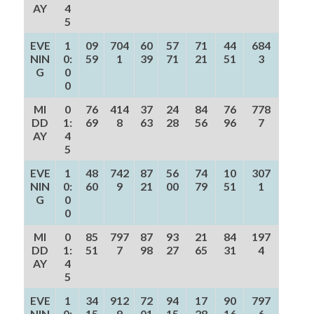
AY
4
5
EVE
1
09
704
60
57
71
44
684
NIN
0:
59
1
39
71
21
51
3
G
0
0
MI
0
76
414
37
24
84
76
778
DD
1:
69
8
63
28
56
96
7
AY
4
5
EVE
1
48
742
87
56
74
10
307
NIN
0:
60
9
21
00
79
51
1
G
0
0
MI
0
85
797
87
93
21
84
197
DD
1:
51
7
98
27
65
31
4
AY
4
5
EVE
1
34
912
72
94
17
90
797
NIN
0:
15
9
01
15
28
16
6