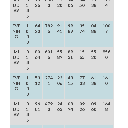
DD
1:
26
3
20
06
50
38
4
AY
4
5
EVE
1
64
782
91
99
35
04
100
NIN
0:
20
6
41
89
74
88
7
G
0
0
MI
0
80
601
55
89
15
55
856
DD
1:
64
6
89
31
65
20
0
AY
4
5
EVE
1
53
274
23
43
77
61
161
NIN
0:
12
1
06
15
33
38
0
G
0
0
MI
0
96
479
24
08
09
09
164
DD
1:
01
0
63
94
26
60
8
AY
4
5