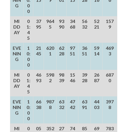
G
0
0
MI
0
37
964
93
34
56
52
157
DD
1:
95
5
90
68
32
21
9
AY
4
5
EVE
1
21
620
62
97
36
59
469
NIN
0:
45
1
28
51
51
14
3
G
0
0
MI
0
46
598
98
15
39
26
687
DD
1:
93
2
39
46
28
87
0
AY
4
5
EVE
1
66
987
63
47
63
44
397
NIN
0:
38
8
32
42
91
03
8
G
0
0
MI
0
05
352
27
74
85
69
783