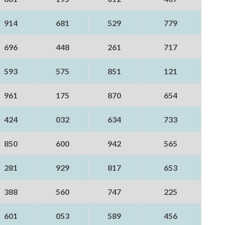
914
681
529
779
696
448
261
717
593
575
851
121
961
175
870
654
424
032
634
733
850
600
942
565
281
929
817
653
388
560
747
225
601
053
589
456