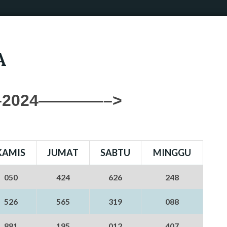
A
2024————–>
KAMIS
JUMAT
SABTU
MINGGU
050
424
626
248
526
565
319
088
881
195
012
407