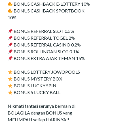
BONUS CASHBACK E-LOTTERY 10%
BONUS CASHBACK SPORTBOOK
10%
BONUS REFERRAL SLOT 0.5%
BONUS REFERRAL TOGEL 2%
BONUS REFERRAL CASINO 0.2%
BONUS ROLLINGAN SLOT 0.1%
BONUS EXTRA AJAK TEMAN 15%
BONUS LOTTERY JOWOPOOLS
BONUS MYSTERY BOX
BONUS LUCKY SPIN
BONUS 5 LUCKY BALL
Nikmati fantasi serunya bermain di
BOLAGILA dengan BONUS yang
MELIMPAH setiap HARINYA!!