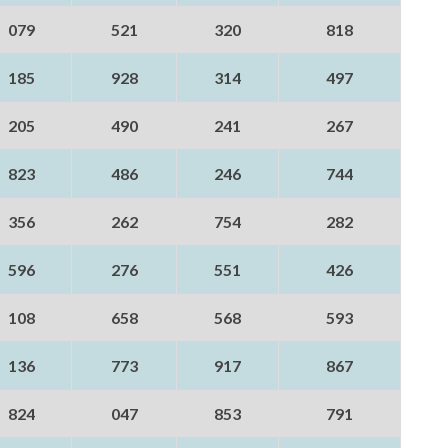
079
521
320
818
185
928
314
497
205
490
241
267
823
486
246
744
356
262
754
282
596
276
551
426
108
658
568
593
136
773
917
867
824
047
853
791