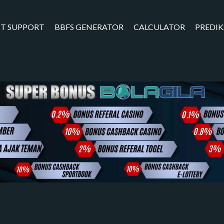
T SUPPORT
BBFS GENERATOR
CALCULATOR
PREDIK