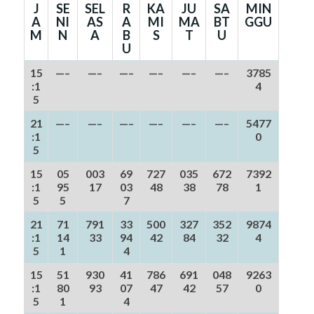
J
SE
SEL
R
KA
JU
SA
MIN
A
NI
AS
A
MI
MA
BT
GGU
M
N
A
B
S
T
U
U
15
—–
—–
—–
—–
—–
—–
3785
:1
4
5
21
—–
—–
—–
—–
—–
—–
5477
:1
0
5
15
05
003
69
727
035
672
7392
:1
95
17
03
48
38
78
1
5
5
7
21
71
791
33
500
327
352
9874
:1
14
33
94
42
84
32
4
5
1
4
15
51
930
41
786
691
048
9263
:1
80
93
07
47
42
57
0
5
1
4