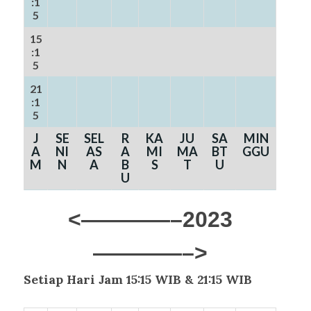
:1
5
15
:1
5
21
:1
5
J
SE
SEL
R
KA
JU
SA
MIN
A
NI
AS
A
MI
MA
BT
GGU
M
N
A
B
S
T
U
U
<————–2023
————–>
Setiap Hari Jam 15:15 WIB & 21:15 WIB