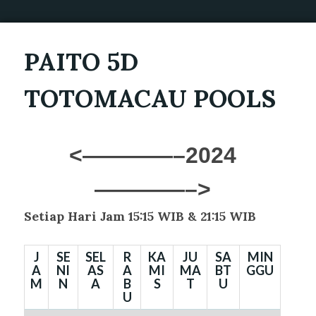
PAITO 5D
TOTOMACAU POOLS
<————–2024
————–>
Setiap Hari Jam 15:15 WIB & 21:15 WIB
J
SE
SEL
R
KA
JU
SA
MIN
A
NI
AS
A
MI
MA
BT
GGU
M
N
A
B
S
T
U
U