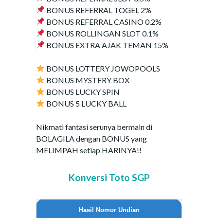
BONUS REFERRAL TOGEL 2%
BONUS REFERRAL CASINO 0.2%
BONUS ROLLINGAN SLOT 0.1%
BONUS EXTRA AJAK TEMAN 15%
BONUS LOTTERY JOWOPOOLS
BONUS MYSTERY BOX
BONUS LUCKY SPIN
BONUS 5 LUCKY BALL
Nikmati fantasi serunya bermain di
BOLAGILA dengan BONUS yang
MELIMPAH setiap HARINYA!!
Konversi Toto SGP
Hasil Nomor Undian