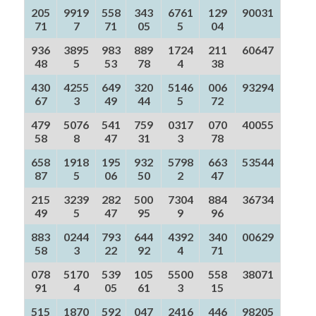
205
9919
558
343
6761
129
90031
71
7
71
05
5
04
936
3895
983
889
1724
211
60647
48
5
53
78
4
38
430
4255
649
320
5146
006
93294
67
3
49
44
5
72
479
5076
541
759
0317
070
40055
58
8
47
31
3
78
658
1918
195
932
5798
663
53544
87
5
06
50
2
47
215
3239
282
500
7304
884
36734
49
5
47
95
9
96
883
0244
793
644
4392
340
00629
58
3
22
92
4
71
078
5170
539
105
5500
558
38071
91
4
05
61
3
15
515
1870
592
047
2416
446
98205