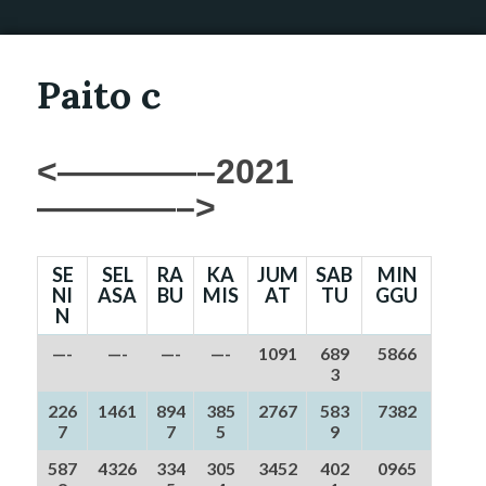
Paito c
<————–2021
————–>
SE
SEL
RA
KA
JUM
SAB
MIN
NI
ASA
BU
MIS
AT
TU
GGU
N
—-
—-
—-
—-
1091
689
5866
3
226
1461
894
385
2767
583
7382
7
7
5
9
587
4326
334
305
3452
402
0965