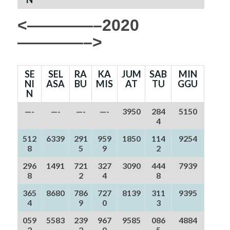
<————–2020
————–>
SE
SEL
RA
KA
JUM
SAB
MIN
NI
ASA
BU
MIS
AT
TU
GGU
N
—-
—-
—-
—-
3950
284
5150
4
512
6339
291
959
1850
114
9254
8
5
9
2
296
1491
721
327
3090
444
7939
8
2
4
8
365
8680
786
727
8139
311
9395
4
9
0
3
059
5583
239
967
9585
086
4884
2
2
0
5