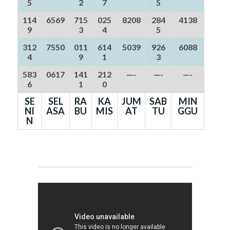
5
2
7
5
114
6569
715
025
8208
284
4138
9
3
4
5
312
7550
011
614
5039
926
6088
4
9
1
3
583
0617
141
212
—-
—-
—-
6
1
0
SE
SEL
RA
KA
JUM
SAB
MIN
NI
ASA
BU
MIS
AT
TU
GGU
N