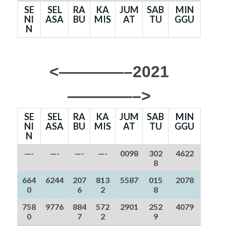
SE
SEL
RA
KA
JUM
SAB
MIN
NI
ASA
BU
MIS
AT
TU
GGU
N
<————–2021
————–>
SE
SEL
RA
KA
JUM
SAB
MIN
NI
ASA
BU
MIS
AT
TU
GGU
N
—-
—-
—-
—-
0098
302
4622
8
664
6244
207
813
5587
015
2078
0
6
2
8
758
9776
884
572
2901
252
4079
0
7
2
9