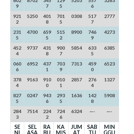
602
8702
345
129
5203
557
3263
9
7
5
6
921
5250
401
701
0308
517
2777
2
8
5
7
231
4700
659
515
8900
746
4273
5
5
2
9
452
9737
431
900
5854
633
6385
4
8
7
5
060
6952
437
703
7313
459
6523
6
1
9
0
378
9163
910
010
2857
276
1327
4
0
1
4
827
0247
943
293
1636
142
5908
5
6
5
8
284
7514
224
724
6324
—-
—-
3
2
6
SE
SEL
RA
KA
JUM
SAB
MIN
NI
ASA
BU
MIS
AT
TU
GGU