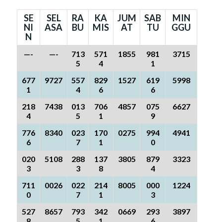
SE
SEL
RA
KA
JUM
SAB
MIN
NI
ASA
BU
MIS
AT
TU
GGU
N
—-
—-
713
571
1855
981
3715
5
4
1
677
9727
557
829
1527
619
5998
1
4
6
6
218
7438
013
706
4857
075
6627
4
5
1
9
776
8340
023
170
0275
994
4941
6
7
1
0
020
5108
288
137
3805
879
3323
3
3
8
4
711
0026
022
214
8005
000
1224
0
7
1
3
527
8657
793
342
0669
293
3897
8
5
1
6