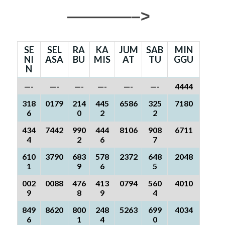
————–>
SE
SEL
RA
KA
JUM
SAB
MIN
NI
ASA
BU
MIS
AT
TU
GGU
N
—-
—-
—-
—-
—-
—-
4444
318
0179
214
445
6586
325
7180
6
0
2
2
434
7442
990
444
8106
908
6711
4
2
6
7
610
3790
683
578
2372
648
2048
1
9
6
5
002
0088
476
413
0794
560
4010
9
8
9
4
849
8620
800
248
5263
699
4034
6
1
4
0