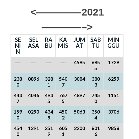
<————–2021
————–>
SE
SEL
RA
KA
JUM
SAB
MIN
NI
ASA
BU
MIS
AT
TU
GGU
N
—-
—-
—-
—-
4595
685
1729
5
238
8896
328
540
3084
380
6259
0
1
7
3
443
4046
493
767
4897
745
1151
7
5
5
0
159
0290
434
450
5063
350
3706
0
9
2
4
454
1291
251
605
2200
801
9858
0
9
1
6