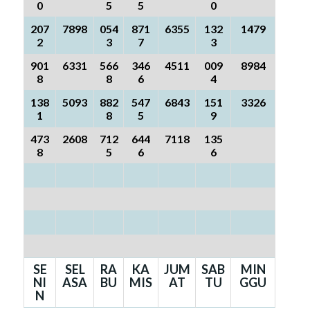
0
5
5
0
207
7898
054
871
6355
132
1479
2
3
7
3
901
6331
566
346
4511
009
8984
8
8
6
4
138
5093
882
547
6843
151
3326
1
8
5
9
473
2608
712
644
7118
135
8
5
6
6
SE
SEL
RA
KA
JUM
SAB
MIN
NI
ASA
BU
MIS
AT
TU
GGU
N