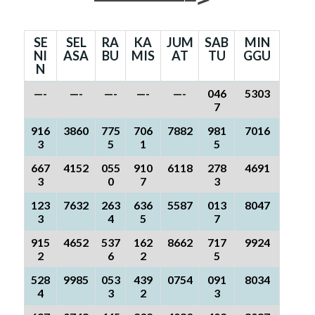
SE
SEL
RA
KA
JUM
SAB
MIN
NI
ASA
BU
MIS
AT
TU
GGU
N
—-
—-
—-
—-
—-
046
5303
7
916
3860
775
706
7882
981
7016
3
5
1
5
667
4152
055
910
6118
278
4691
3
0
7
3
123
7632
263
636
5587
013
8047
3
4
5
7
915
4652
537
162
8662
717
9924
2
6
2
5
528
9985
053
439
0754
091
8034
4
3
2
3