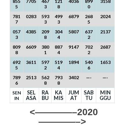
855
7705
467
121
4036
899
3158
5
3
8
0
781
0283
593
499
6879
268
2024
7
3
3
5
057
4385
209
304
5807
637
2137
3
8
4
2
809
6609
380
887
9147
702
2687
8
1
4
2
692
3611
597
519
1894
540
1653
5
2
4
6
789
2513
562
793
3402
—-
—-
6
8
8
SEL
RA
KA
JUM
SAB
MIN
SEN
ASA
BU
MIS
AT
TU
GGU
IN
<————–2020
————–>