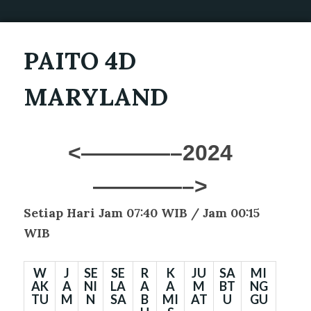
PAITO 4D
MARYLAND
<————–2024
————–>
Setiap Hari
Jam 07:40 WIB / Jam 00:15
WIB
W
J
SE
SE
R
K
JU
SA
MI
AK
A
NI
LA
A
A
M
BT
NG
TU
M
N
SA
B
MI
AT
U
GU