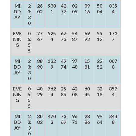
MI
2
26
938
42
02
09
50
835
DD
3:
02
1
77
05
16
04
4
AY
3
0
EVE
0
77
525
67
54
69
55
173
NIN
6:
67
4
73
87
92
12
7
G
5
5
MI
2
88
132
49
97
15
22
007
DD
3:
90
9
74
48
81
52
0
AY
3
0
EVE
0
40
762
25
42
60
32
857
NIN
6:
29
4
85
08
45
18
4
G
5
5
MI
2
80
470
73
96
28
99
344
DD
3:
82
3
69
71
86
64
8
AY
3
0