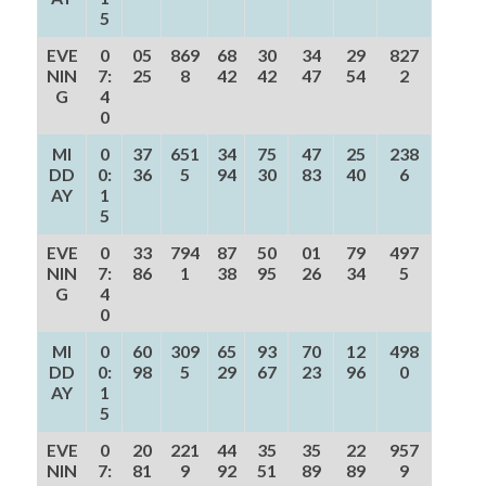
5
EVE
0
05
869
68
30
34
29
827
NIN
7:
25
8
42
42
47
54
2
G
4
0
MI
0
37
651
34
75
47
25
238
DD
0:
36
5
94
30
83
40
6
AY
1
5
EVE
0
33
794
87
50
01
79
497
NIN
7:
86
1
38
95
26
34
5
G
4
0
MI
0
60
309
65
93
70
12
498
DD
0:
98
5
29
67
23
96
0
AY
1
5
EVE
0
20
221
44
35
35
22
957
NIN
7:
81
9
92
51
89
89
9