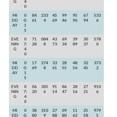
G
4
0
MI
0
84
233
45
99
95
67
533
DD
0:
61
4
69
46
96
94
6
AY
1
5
EVE
0
71
084
43
69
39
30
578
NIN
7:
28
8
73
34
89
37
0
G
4
0
MI
0
17
274
33
28
48
32
373
DD
0:
69
8
61
55
56
45
2
AY
1
5
EVE
0
06
305
91
86
28
27
910
NIN
7:
20
6
14
47
16
21
6
G
4
0
MI
0
38
310
27
09
11
25
979
DD
0:
80
9
88
80
62
58
5