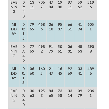
EVE
0
13
706
47
19
97
59
519
NIN
7:
11
7
84
88
11
62
6
G
4
0
MI
0
79
468
26
95
66
41
605
DD
0:
65
6
10
37
51
94
1
AY
1
5
EVE
0
77
498
91
50
06
48
390
NIN
7:
69
2
79
61
31
63
8
G
4
0
MI
0
06
160
21
16
92
33
489
DD
0:
60
5
47
45
69
41
6
AY
1
5
EVE
0
30
195
84
73
33
09
936
NIN
7:
63
3
65
58
14
79
1
G
4
0