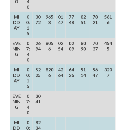
G
4
0
MI
0
30
965
01
77
82
78
561
DD
0:
72
8
47
48
51
21
6
AY
1
5
EVE
0
26
805
02
02
80
70
454
NIN
7:
94
6
54
09
90
37
5
G
4
0
MI
0
52
820
42
64
51
56
320
DD
0:
25
6
64
26
14
47
7
AY
1
5
EVE
0
30
NIN
7:
41
G
4
0
MI
0
82
DD
0:
34