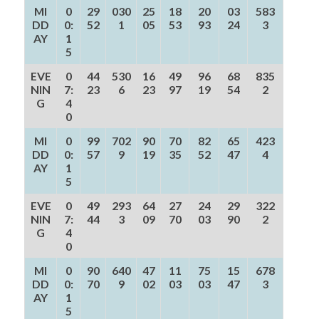
MI
0
29
030
25
18
20
03
583
DD
0:
52
1
05
53
93
24
3
AY
1
5
EVE
0
44
530
16
49
96
68
835
NIN
7:
23
6
23
97
19
54
2
G
4
0
MI
0
99
702
90
70
82
65
423
DD
0:
57
9
19
35
52
47
4
AY
1
5
EVE
0
49
293
64
27
24
29
322
NIN
7:
44
3
09
70
03
90
2
G
4
0
MI
0
90
640
47
11
75
15
678
DD
0:
70
9
02
03
03
47
3
AY
1
5