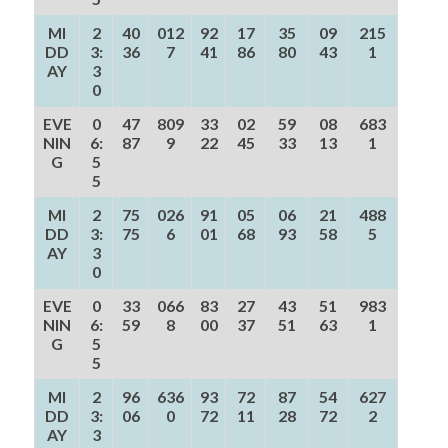
MI
2
40
012
92
17
35
09
215
DD
3:
36
7
41
86
80
43
1
AY
3
0
EVE
0
47
809
33
02
59
08
683
NIN
6:
87
9
22
45
33
13
1
G
5
5
MI
2
75
026
91
05
06
21
488
DD
3:
75
6
01
68
93
58
5
AY
3
0
EVE
0
33
066
83
27
43
51
983
NIN
6:
59
8
00
37
51
63
1
G
5
5
MI
2
96
636
93
72
87
54
627
DD
3:
06
0
72
11
28
72
2
AY
3