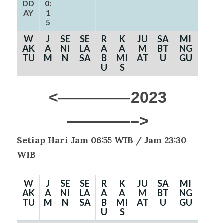
DD
0:
AY
1
5
W
J
SE
SE
R
K
JU
SA
MI
AK
A
NI
LA
A
A
M
BT
NG
TU
M
N
SA
B
MI
AT
U
GU
U
S
<————–2023
————–>
Setiap Hari
Jam 06:55 WIB / Jam 23:30
WIB
W
J
SE
SE
R
K
JU
SA
MI
AK
A
NI
LA
A
A
M
BT
NG
TU
M
N
SA
B
MI
AT
U
GU
U
S