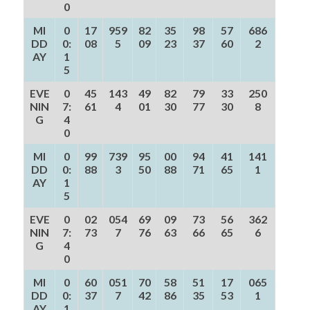
0
MI
0
17
959
82
35
98
57
686
DD
0:
08
5
09
23
37
60
2
AY
1
5
EVE
0
45
143
49
82
79
33
250
NIN
7:
61
4
01
30
77
30
8
G
4
0
MI
0
99
739
95
00
94
41
141
DD
0:
88
3
50
88
71
65
1
AY
1
5
EVE
0
02
054
69
09
73
56
362
NIN
7:
73
7
76
63
66
65
6
G
4
0
MI
0
60
051
70
58
51
17
065
DD
0:
37
7
42
86
35
53
1
AY
1