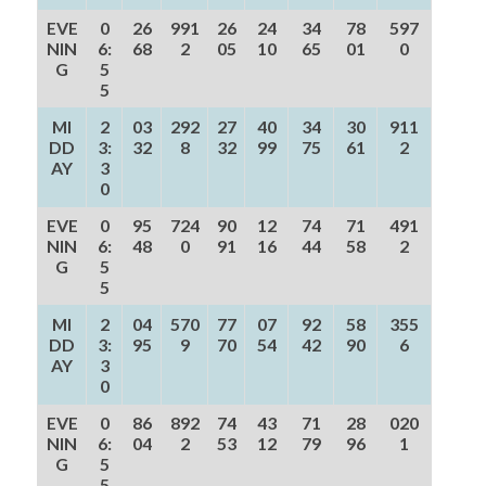
EVE
0
26
991
26
24
34
78
597
NIN
6:
68
2
05
10
65
01
0
G
5
5
MI
2
03
292
27
40
34
30
911
DD
3:
32
8
32
99
75
61
2
AY
3
0
EVE
0
95
724
90
12
74
71
491
NIN
6:
48
0
91
16
44
58
2
G
5
5
MI
2
04
570
77
07
92
58
355
DD
3:
95
9
70
54
42
90
6
AY
3
0
EVE
0
86
892
74
43
71
28
020
NIN
6:
04
2
53
12
79
96
1
G
5
5