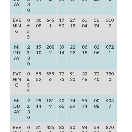
AY
3
0
EVE
0
30
645
17
27
61
56
310
NIN
6:
08
1
52
19
84
74
2
G
5
5
MI
2
15
208
39
22
86
82
072
DD
3:
10
2
14
22
18
06
1
AY
3
0
EVE
0
59
559
73
91
32
72
790
NIN
6:
52
6
73
20
48
40
0
G
5
5
MI
2
29
181
40
74
55
00
404
DD
3:
14
9
66
69
74
88
7
AY
3
0
EVE
0
31
425
83
50
94
54
870