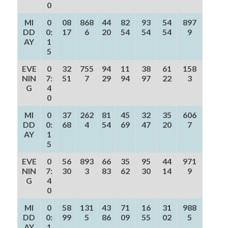
0
MI
0
08
868
44
82
93
54
897
DD
0:
17
6
20
54
54
54
9
AY
1
5
EVE
0
32
755
94
11
38
61
158
NIN
7:
51
7
29
94
97
22
3
G
4
0
MI
0
37
262
81
45
32
35
606
DD
0:
68
4
54
69
47
20
7
AY
1
5
EVE
0
56
893
66
35
95
44
971
NIN
7:
30
3
83
62
30
14
9
G
4
0
MI
0
58
131
43
71
16
31
988
DD
0:
99
5
86
09
55
02
5
AY
1