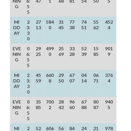
NIN
6:
47
1
68
81
54
50
5
G
5
5
MI
2
27
584
31
77
74
55
452
DD
3:
13
0
45
38
51
62
4
AY
3
0
EVE
0
29
499
25
33
52
15
901
NIN
6:
25
0
69
28
39
85
9
G
5
5
MI
2
45
660
29
67
04
06
376
DD
3:
59
8
50
07
14
71
4
AY
3
0
EVE
0
35
700
28
96
67
80
940
NIN
6:
85
2
42
60
88
87
5
G
5
5
MI
2
52
606
56
84
24
21
978