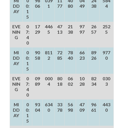
MI
0
98
039
11
40
04
24
584
DD
0:
06
1
77
80
49
38
4
AY
1
5
EVE
0
17
446
47
21
97
26
252
NIN
7:
29
5
13
38
97
57
5
G
4
0
MI
0
90
811
72
78
66
89
977
DD
0:
58
2
85
40
23
26
0
AY
1
5
EVE
0
09
000
80
06
10
82
030
NIN
7:
89
4
18
02
28
34
3
G
4
0
MI
0
93
634
33
56
47
96
443
DD
0:
04
0
78
98
09
61
0
AY
1
5