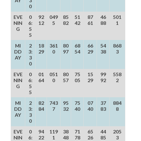
AY
3
0
EVE
0
92
049
85
51
87
46
501
NIN
6:
12
5
82
42
61
88
1
G
5
5
MI
2
18
361
80
68
66
54
868
DD
3:
29
0
97
54
29
38
3
AY
3
0
EVE
0
01
051
80
75
15
99
558
NIN
6:
64
0
57
05
29
92
2
G
5
5
MI
2
82
743
95
75
07
37
884
DD
3:
84
7
32
40
40
83
8
AY
3
0
EVE
0
94
119
38
71
65
44
205
NIN
6:
22
1
48
78
26
85
3