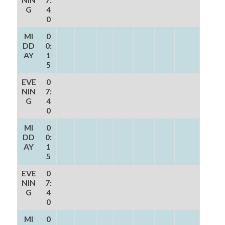
G
4
0
MI
0
DD
0:
AY
1
5
EVE
0
NIN
7:
G
4
0
MI
0
DD
0:
AY
1
5
EVE
0
NIN
7:
G
4
0
MI
0