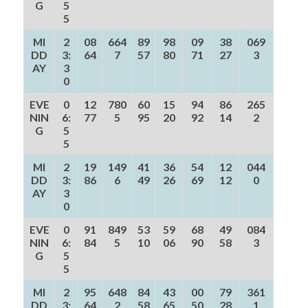
G
5
5
MI
2
08
664
89
98
09
38
069
DD
3:
64
7
57
80
71
27
3
AY
3
0
EVE
0
12
780
60
15
94
86
265
NIN
6:
77
5
95
20
92
14
2
G
5
5
MI
2
19
149
41
36
54
12
044
DD
3:
86
6
49
26
69
12
0
AY
3
0
EVE
0
91
849
53
59
68
49
084
NIN
6:
84
5
10
06
90
58
3
G
5
5
MI
2
95
648
84
43
00
79
361
DD
3:
64
2
58
65
50
28
1