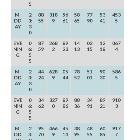
5
MI
2
88
318
56
58
77
53
453
DD
3:
55
9
61
65
90
41
5
AY
3
0
EVE
0
87
268
89
14
02
12
067
NIN
6:
59
2
23
13
15
18
4
G
5
5
MI
2
44
628
05
78
51
90
586
DD
3:
24
9
44
52
01
30
5
AY
3
0
EVE
0
34
327
89
88
34
89
910
NIN
6:
62
0
86
36
91
21
3
G
5
5
MI
2
95
466
45
38
48
60
917
DD
3:
70
9
13
95
55
85
7