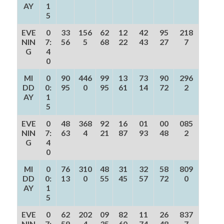
AY
1
5
EVE
0
33
156
62
12
42
95
218
NIN
7:
56
5
68
22
43
27
7
G
4
0
MI
0
90
446
99
13
73
90
296
DD
0:
95
0
95
61
14
72
2
AY
1
5
EVE
0
48
368
92
16
01
00
085
NIN
7:
63
4
21
87
93
48
2
G
4
0
MI
0
76
310
48
31
32
58
809
DD
0:
13
0
55
45
57
72
0
AY
1
5
EVE
0
62
202
09
82
11
26
837
NIN
7:
59
4
35
60
74
48
7