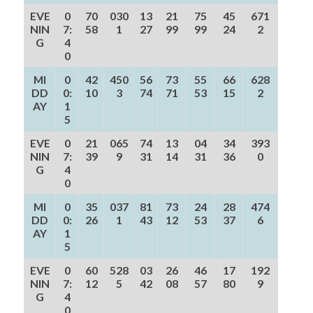
EVE
0
70
030
13
21
75
45
671
NIN
7:
58
1
27
99
99
24
2
G
4
0
MI
0
42
450
56
73
55
66
628
DD
0:
10
3
74
71
53
15
2
AY
1
5
EVE
0
21
065
74
13
04
34
393
NIN
7:
39
9
31
14
31
36
0
G
4
0
MI
0
35
037
81
73
24
28
474
DD
0:
26
1
43
12
53
37
6
AY
1
5
EVE
0
60
528
03
26
46
17
192
NIN
7:
12
5
42
08
57
80
9
G
4
0