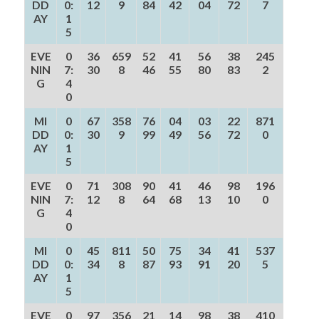
DD
0:
12
9
84
42
04
72
7
AY
1
5
EVE
0
36
659
52
41
56
38
245
NIN
7:
30
8
46
55
80
83
2
G
4
0
MI
0
67
358
76
04
03
22
871
DD
0:
30
9
99
49
56
72
0
AY
1
5
EVE
0
71
308
90
41
46
98
196
NIN
7:
12
8
64
68
13
10
0
G
4
0
MI
0
45
811
50
75
34
41
537
DD
0:
34
8
87
93
91
20
5
AY
1
5
EVE
0
97
356
21
14
98
38
410