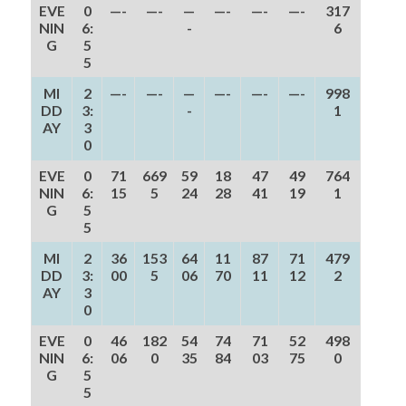
EVE
0
—-
—-
—
—-
—-
—-
317
NIN
6:
-
6
G
5
5
MI
2
—-
—-
—
—-
—-
—-
998
DD
3:
-
1
AY
3
0
EVE
0
71
669
59
18
47
49
764
NIN
6:
15
5
24
28
41
19
1
G
5
5
MI
2
36
153
64
11
87
71
479
DD
3:
00
5
06
70
11
12
2
AY
3
0
EVE
0
46
182
54
74
71
52
498
NIN
6:
06
0
35
84
03
75
0
G
5
5