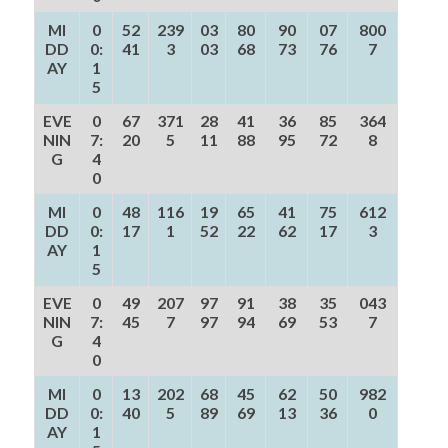
MI
0
52
239
03
80
90
07
800
DD
0:
41
3
03
68
73
76
7
AY
1
5
EVE
0
67
371
28
41
36
85
364
NIN
7:
20
5
11
88
95
72
8
G
4
0
MI
0
48
116
19
65
41
75
612
DD
0:
17
1
52
22
62
17
3
AY
1
5
EVE
0
49
207
97
91
38
35
043
NIN
7:
45
7
97
94
69
53
7
G
4
0
MI
0
13
202
68
45
62
50
982
DD
0:
40
5
89
69
13
36
0
AY
1