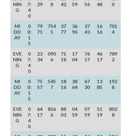
NIN
7:
29
8
42
59
56
48
0
G
4
0
MI
0
79
754
37
36
37
16
701
DD
0:
71
5
77
96
43
16
4
AY
1
5
EVE
0
23
090
71
17
76
46
789
NIN
7:
34
6
18
04
17
17
2
G
4
0
MI
0
75
545
18
38
67
13
192
DD
0:
57
7
16
64
30
85
8
AY
1
5
EVE
0
64
856
88
04
07
51
802
NIN
7:
17
6
03
59
59
19
8
G
4
0