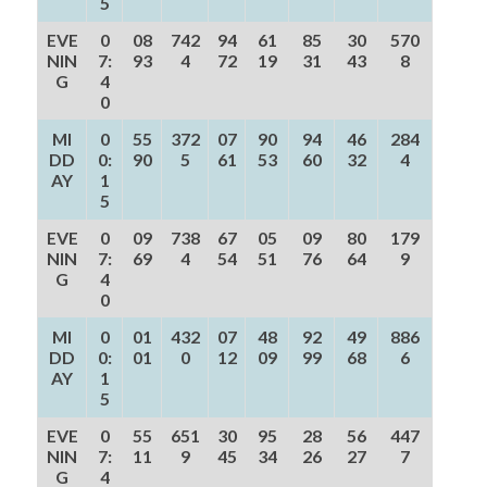
5
EVE
0
08
742
94
61
85
30
570
NIN
7:
93
4
72
19
31
43
8
G
4
0
MI
0
55
372
07
90
94
46
284
DD
0:
90
5
61
53
60
32
4
AY
1
5
EVE
0
09
738
67
05
09
80
179
NIN
7:
69
4
54
51
76
64
9
G
4
0
MI
0
01
432
07
48
92
49
886
DD
0:
01
0
12
09
99
68
6
AY
1
5
EVE
0
55
651
30
95
28
56
447
NIN
7:
11
9
45
34
26
27
7
G
4