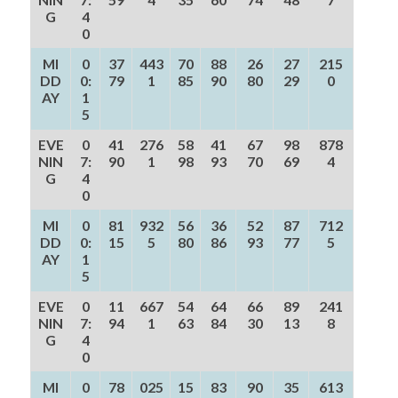
G
4
0
MI
0
37
443
70
88
26
27
215
DD
0:
79
1
85
90
80
29
0
AY
1
5
EVE
0
41
276
58
41
67
98
878
NIN
7:
90
1
98
93
70
69
4
G
4
0
MI
0
81
932
56
36
52
87
712
DD
0:
15
5
80
86
93
77
5
AY
1
5
EVE
0
11
667
54
64
66
89
241
NIN
7:
94
1
63
84
30
13
8
G
4
0
MI
0
78
025
15
83
90
35
613