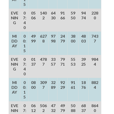
5
EVE
0
05
140
64
91
59
94
228
NIN
7:
06
2
30
66
50
74
0
G
4
0
MI
0
49
627
97
24
38
48
743
DD
0:
99
8
98
79
00
03
7
AY
1
5
EVE
0
01
478
33
79
55
39
984
NIN
7:
37
7
57
71
53
25
4
G
4
0
MI
0
08
309
32
92
91
18
882
DD
0:
00
7
89
29
61
76
4
AY
1
5
EVE
0
06
506
47
49
50
68
864
NIN
7:
12
2
32
79
88
37
0