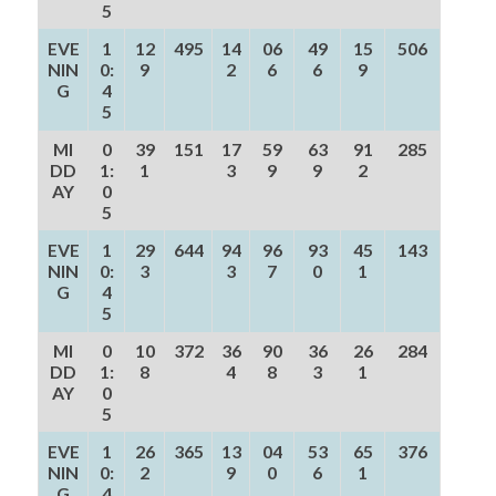
5
EVE
1
12
495
14
06
49
15
506
NIN
0:
9
2
6
6
9
G
4
5
MI
0
39
151
17
59
63
91
285
DD
1:
1
3
9
9
2
AY
0
5
EVE
1
29
644
94
96
93
45
143
NIN
0:
3
3
7
0
1
G
4
5
MI
0
10
372
36
90
36
26
284
DD
1:
8
4
8
3
1
AY
0
5
EVE
1
26
365
13
04
53
65
376
NIN
0:
2
9
0
6
1
G
4