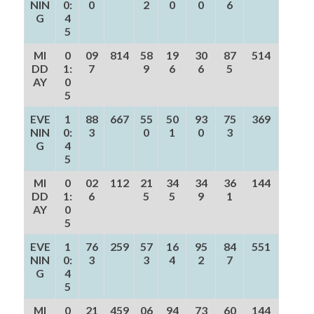
NIN
0:
0
2
0
0
6
G
4
5
MI
0
09
814
58
19
30
87
514
DD
1:
7
9
6
6
5
AY
0
5
EVE
1
88
667
55
50
93
75
369
NIN
0:
3
0
1
0
3
G
4
5
MI
0
02
112
21
34
34
36
144
DD
1:
6
5
5
9
1
AY
0
5
EVE
1
76
259
57
16
95
84
551
NIN
0:
3
3
4
2
7
G
4
5
MI
0
21
459
06
94
73
60
144