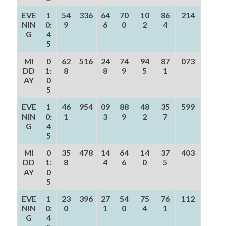
EVE
1
54
336
64
70
10
86
214
NIN
0:
9
6
0
2
4
G
4
5
MI
0
62
516
24
74
94
87
073
DD
1:
8
8
9
5
1
AY
0
5
EVE
1
46
954
09
88
48
35
599
NIN
0:
1
3
9
2
7
G
4
5
MI
0
35
478
14
64
14
37
403
DD
1:
8
4
6
0
5
AY
0
5
EVE
1
23
396
27
54
75
76
112
NIN
0:
0
1
0
4
1
G
4