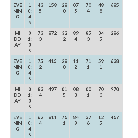
EVE
1
43
158
28
07
70
48
685
NIN
0:
5
0
5
4
8
G
4
5
MI
0
73
872
32
89
85
04
286
DD
1:
3
2
4
3
5
AY
0
5
EVE
1
75
415
28
11
71
59
638
NIN
0:
2
0
2
1
1
G
4
5
MI
0
83
497
01
08
00
70
970
DD
1:
4
5
3
1
3
AY
0
5
EVE
1
62
811
76
84
37
12
467
NIN
0:
4
1
9
6
5
G
4
5