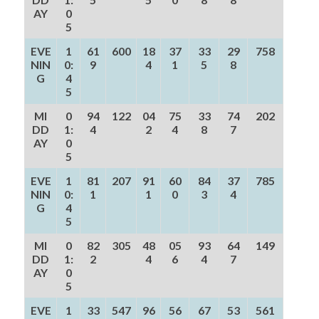
AY
0
5
EVE
1
61
600
18
37
33
29
758
NIN
0:
9
4
1
5
8
G
4
5
MI
0
94
122
04
75
33
74
202
DD
1:
4
2
4
8
7
AY
0
5
EVE
1
81
207
91
60
84
37
785
NIN
0:
1
1
0
3
4
G
4
5
MI
0
82
305
48
05
93
64
149
DD
1:
2
4
6
4
7
AY
0
5
EVE
1
33
547
96
56
67
53
561