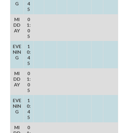
G
4
5
MI
0
DD
1:
AY
0
5
EVE
1
NIN
0:
G
4
5
MI
0
DD
1:
AY
0
5
EVE
1
NIN
0:
G
4
5
MI
0
DD
1: