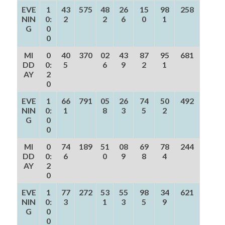
EVE
1
43
575
48
26
15
98
258
NIN
0:
2
2
6
0
1
G
0
0
MI
0
40
370
02
43
87
95
681
DD
0:
5
6
9
2
1
AY
2
0
EVE
1
66
791
05
26
74
50
492
NIN
0:
1
8
3
5
2
G
0
0
MI
0
74
189
51
08
69
78
244
DD
0:
6
0
9
8
4
AY
2
0
EVE
1
77
272
53
55
98
34
621
NIN
0:
3
1
3
5
9
G
0
0