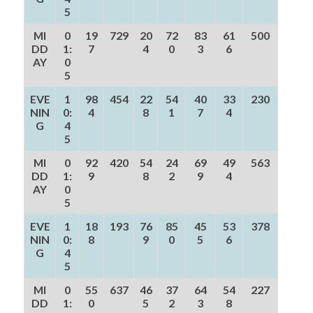
5
MI
0
19
729
20
72
83
61
500
DD
1:
7
4
0
3
6
AY
0
5
EVE
1
98
454
22
54
40
33
230
NIN
0:
4
8
1
7
4
G
4
5
MI
0
92
420
54
24
69
49
563
DD
1:
9
8
2
9
4
AY
0
5
EVE
1
18
193
76
85
45
53
378
NIN
0:
8
9
0
5
6
G
4
5
MI
0
55
637
46
37
64
54
227
DD
1:
0
5
2
3
8