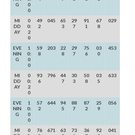
G
0
0
MI
0
49
045
65
29
91
67
029
DD
0:
2
3
7
1
8
AY
2
0
EVE
1
59
203
22
29
75
03
453
NIN
0:
8
8
7
6
0
G
0
0
MI
0
93
796
44
30
50
03
633
DD
0:
6
7
3
8
5
AY
2
0
EVE
1
57
644
94
88
87
25
056
NIN
0:
2
5
7
2
9
G
0
0
MI
0
76
671
63
73
36
92
041