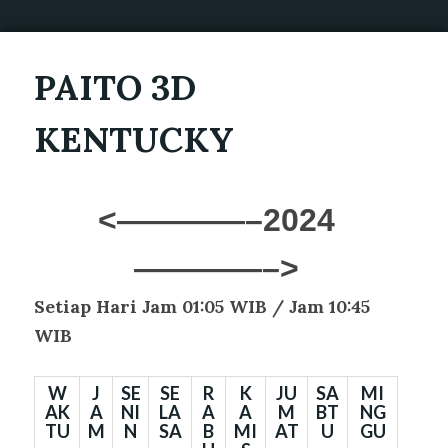
PAITO 3D
KENTUCKY
<————–2024
————–>
Setiap Hari Jam 01:05 WIB /
Jam 10:45
WIB
W
J
SE
SE
R
K
JU
SA
MI
AK
A
NI
LA
A
A
M
BT
NG
TU
M
N
SA
B
MI
AT
U
GU