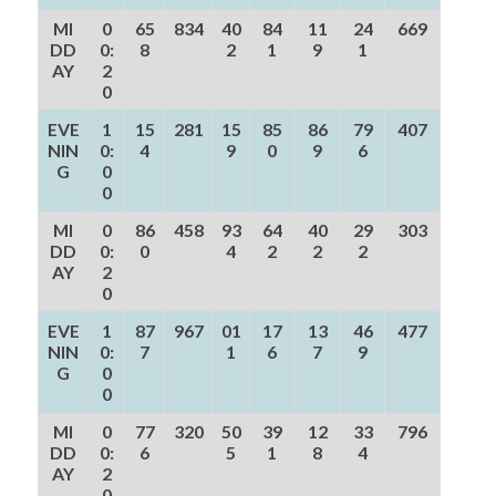
MI
0
65
834
40
84
11
24
669
DD
0:
8
2
1
9
1
AY
2
0
EVE
1
15
281
15
85
86
79
407
NIN
0:
4
9
0
9
6
G
0
0
MI
0
86
458
93
64
40
29
303
DD
0:
0
4
2
2
2
AY
2
0
EVE
1
87
967
01
17
13
46
477
NIN
0:
7
1
6
7
9
G
0
0
MI
0
77
320
50
39
12
33
796
DD
0:
6
5
1
8
4
AY
2
0