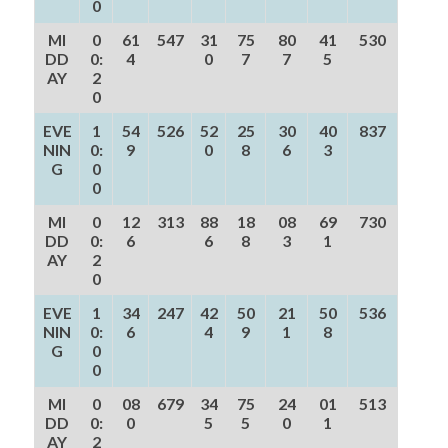
0
MI
0
61
547
31
75
80
41
530
DD
0:
4
0
7
7
5
AY
2
0
EVE
1
54
526
52
25
30
40
837
NIN
0:
9
0
8
6
3
G
0
0
MI
0
12
313
88
18
08
69
730
DD
0:
6
6
8
3
1
AY
2
0
EVE
1
34
247
42
50
21
50
536
NIN
0:
6
4
9
1
8
G
0
0
MI
0
08
679
34
75
24
01
513
DD
0:
0
5
5
0
1
AY
2