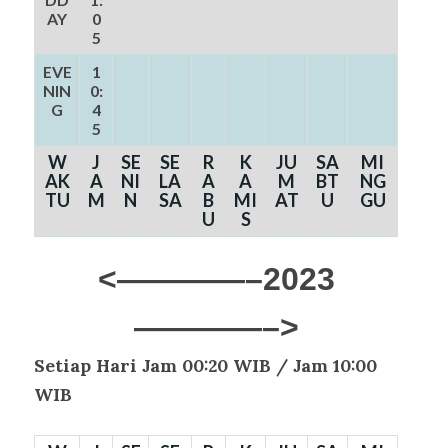
AY
0
5
EVE
1
NIN
0:
G
4
5
W
J
SE
SE
R
K
JU
SA
MI
AK
A
NI
LA
A
A
M
BT
NG
TU
M
N
SA
B
MI
AT
U
GU
U
S
<————–2023
————–>
Setiap Hari Jam 00:20 WIB /
Jam 10:00
WIB