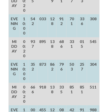
DD
0:
5
9
1
7
3
AY
2
0
EVE
1
54
033
12
91
70
33
308
NIN
0:
2
8
2
1
6
G
0
0
MI
0
93
895
13
68
33
01
545
DD
0:
7
8
6
1
5
AY
2
0
EVE
1
35
873
86
79
50
25
304
NIN
0:
2
2
6
3
7
G
0
0
MI
0
66
918
13
33
85
85
511
DD
0:
6
8
5
1
1
AY
2
0
EVE
1
00
455
12
08
42
91
988