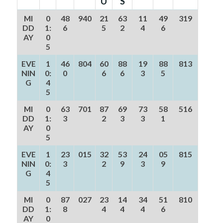
U
S
MI
0
48
940
21
63
11
49
319
DD
1:
6
5
2
4
6
AY
0
5
EVE
1
46
804
60
88
19
88
813
NIN
0:
0
6
6
3
5
G
4
5
MI
0
63
701
87
69
73
58
516
DD
1:
3
2
3
3
1
AY
0
5
EVE
1
23
015
32
53
24
05
815
NIN
0:
3
2
9
3
9
G
4
5
MI
0
87
027
23
14
34
51
810
DD
1:
8
4
4
4
6
AY
0