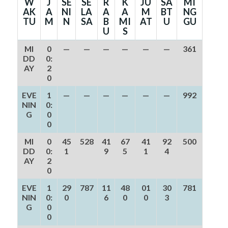
W
J
SE
SE
R
K
JU
SA
MI
AK
A
NI
LA
A
A
M
BT
NG
TU
M
N
SA
B
MI
AT
U
GU
U
S
MI
0
—
—
—
—
—
—
361
DD
0:
AY
2
0
EVE
1
—
—
—
—
—
—
992
NIN
0:
G
0
0
MI
0
45
528
41
67
41
92
500
DD
0:
1
9
5
1
4
AY
2
0
EVE
1
29
787
11
48
01
30
781
NIN
0:
0
6
0
0
3
G
0
0