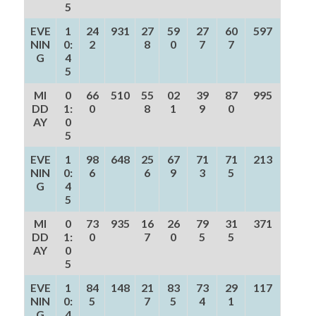
5
EVE
1
24
931
27
59
27
60
597
NIN
0:
2
8
0
7
7
G
4
5
MI
0
66
510
55
02
39
87
995
DD
1:
0
8
1
9
0
AY
0
5
EVE
1
98
648
25
67
71
71
213
NIN
0:
6
6
9
3
5
G
4
5
MI
0
73
935
16
26
79
31
371
DD
1:
0
7
0
5
5
AY
0
5
EVE
1
84
148
21
83
73
29
117
NIN
0:
5
7
5
4
1
G
4