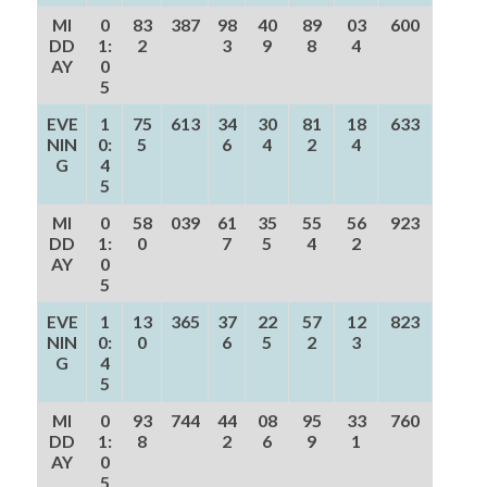
MI
0
83
387
98
40
89
03
600
DD
1:
2
3
9
8
4
AY
0
5
EVE
1
75
613
34
30
81
18
633
NIN
0:
5
6
4
2
4
G
4
5
MI
0
58
039
61
35
55
56
923
DD
1:
0
7
5
4
2
AY
0
5
EVE
1
13
365
37
22
57
12
823
NIN
0:
0
6
5
2
3
G
4
5
MI
0
93
744
44
08
95
33
760
DD
1:
8
2
6
9
1
AY
0
5