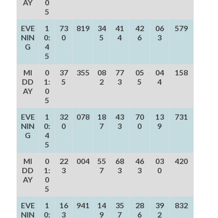
AY
0
5
EVE
1
73
819
34
41
42
06
579
NIN
0:
0
5
4
6
3
G
4
5
MI
0
37
355
08
77
05
04
158
DD
1:
5
2
3
5
4
AY
0
5
EVE
1
32
078
18
43
70
13
731
NIN
0:
0
7
3
0
9
G
4
5
MI
0
22
004
55
68
46
03
420
DD
1:
3
7
3
3
0
AY
0
5
EVE
1
16
941
14
35
28
39
832
NIN
0:
3
9
7
6
2