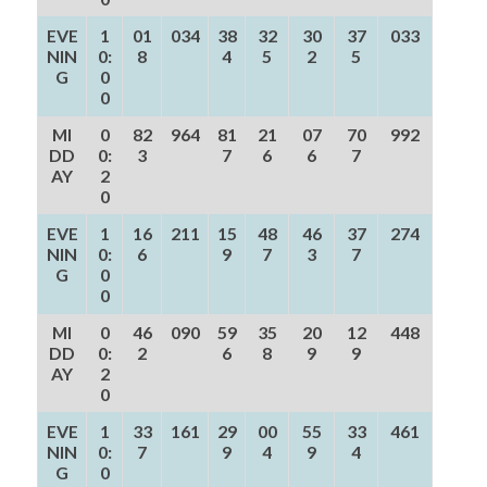
EVE
1
01
034
38
32
30
37
033
NIN
0:
8
4
5
2
5
G
0
0
MI
0
82
964
81
21
07
70
992
DD
0:
3
7
6
6
7
AY
2
0
EVE
1
16
211
15
48
46
37
274
NIN
0:
6
9
7
3
7
G
0
0
MI
0
46
090
59
35
20
12
448
DD
0:
2
6
8
9
9
AY
2
0
EVE
1
33
161
29
00
55
33
461
NIN
0:
7
9
4
9
4
G
0