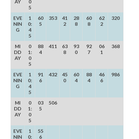
AY
0
5
EVE
1
60
353
41
28
60
62
320
NIN
0:
5
2
8
8
2
G
4
5
MI
0
88
411
63
93
92
06
368
DD
1:
4
8
0
7
1
AY
0
5
EVE
1
91
432
45
60
88
46
986
NIN
0:
6
0
4
4
6
G
4
5
MI
0
03
506
DD
1:
5
AY
0
5
EVE
1
55
NIN
0:
6