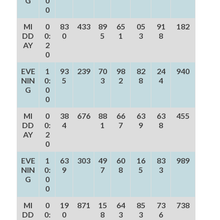
G
0
0
MI
0
83
433
89
65
05
91
182
DD
0:
0
5
1
3
8
AY
2
0
EVE
1
93
239
70
98
82
24
940
NIN
0:
5
3
2
8
4
G
0
0
MI
0
38
676
88
66
63
63
455
DD
0:
4
1
7
9
8
AY
2
0
EVE
1
63
303
49
60
16
83
989
NIN
0:
9
7
8
5
3
G
0
0
MI
0
19
871
15
64
85
73
738
DD
0:
0
8
3
3
6