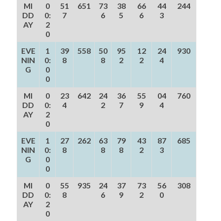
MI
0
51
651
73
38
66
44
244
DD
0:
7
6
5
6
3
AY
2
0
EVE
1
39
558
50
95
12
24
930
NIN
0:
8
8
2
2
4
G
0
0
MI
0
23
642
24
36
55
04
760
DD
0:
4
2
7
9
4
AY
2
0
EVE
1
27
262
63
79
43
87
685
NIN
0:
8
8
8
2
3
G
0
0
MI
0
55
935
24
37
73
56
308
DD
0:
8
6
9
2
0
AY
2
0