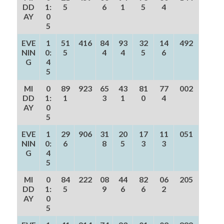
DD
1:
5
6
1
5
4
AY
0
5
EVE
1
51
416
84
93
32
14
492
NIN
0:
5
4
4
5
6
G
4
5
MI
0
89
923
65
43
81
77
002
DD
1:
1
3
1
0
4
AY
0
5
EVE
1
29
906
31
20
17
11
051
NIN
0:
6
8
5
3
3
G
4
5
MI
0
84
222
08
44
82
06
205
DD
1:
5
9
6
6
2
AY
0
5