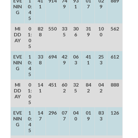
EVE
1
41
914
74
93
01
02
889
NIN
0:
1
9
1
7
9
G
4
5
MI
0
82
550
33
30
31
10
562
DD
1:
8
5
6
9
0
AY
0
5
EVE
1
33
694
42
06
41
25
612
NIN
0:
8
9
3
1
3
G
4
5
MI
0
14
451
60
32
84
04
888
DD
1:
1
2
5
2
2
AY
0
5
EVE
1
14
296
07
04
01
83
126
NIN
0:
7
7
0
9
3
G
4
5