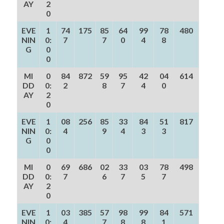
AY
2
0
EVE
1
74
175
85
64
99
78
480
NIN
0:
7
7
0
4
8
G
0
0
MI
0
84
872
59
95
42
04
614
DD
0:
2
8
7
4
0
AY
2
0
EVE
1
08
256
85
33
84
51
817
NIN
0:
4
9
4
3
3
G
0
0
MI
0
69
686
02
33
03
78
498
DD
0:
7
6
7
5
7
AY
2
0
EVE
1
03
385
57
98
99
84
571
NIN
0:
4
7
8
8
1