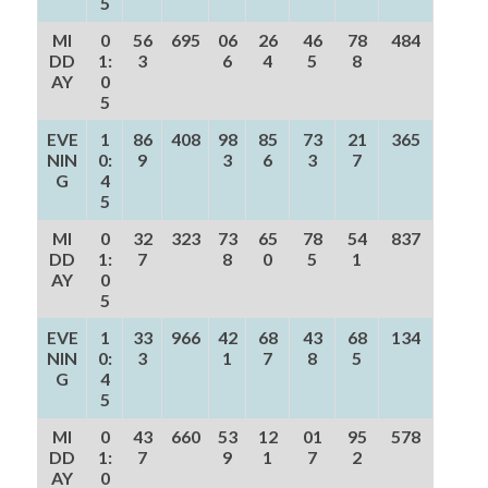
5
MI
0
56
695
06
26
46
78
484
DD
1:
3
6
4
5
8
AY
0
5
EVE
1
86
408
98
85
73
21
365
NIN
0:
9
3
6
3
7
G
4
5
MI
0
32
323
73
65
78
54
837
DD
1:
7
8
0
5
1
AY
0
5
EVE
1
33
966
42
68
43
68
134
NIN
0:
3
1
7
8
5
G
4
5
MI
0
43
660
53
12
01
95
578
DD
1:
7
9
1
7
2
AY
0