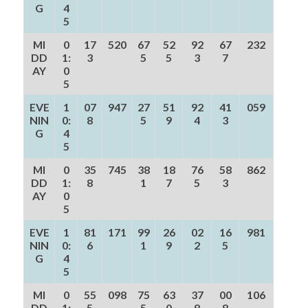
G
4
5
MI
0
17
520
67
52
92
67
232
DD
1:
3
5
5
3
7
AY
0
5
EVE
1
07
947
27
51
92
41
059
NIN
0:
8
5
9
4
3
G
4
5
MI
0
35
745
38
18
76
58
862
DD
1:
8
1
7
5
3
AY
0
5
EVE
1
81
171
99
26
02
16
981
NIN
0:
6
1
9
2
5
G
4
5
MI
0
55
098
75
63
37
00
106
DD
1:
5
5
0
8
8