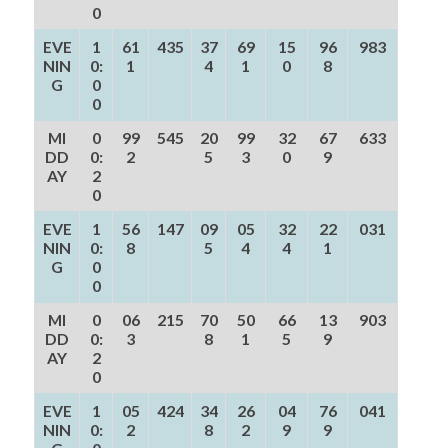
0
EVE
1
61
435
37
69
15
96
983
NIN
0:
1
4
1
0
8
G
0
0
MI
0
99
545
20
99
32
67
633
DD
0:
2
5
3
0
9
AY
2
0
EVE
1
56
147
09
05
32
22
031
NIN
0:
8
5
4
4
1
G
0
0
MI
0
06
215
70
50
66
13
903
DD
0:
3
8
1
5
9
AY
2
0
EVE
1
05
424
34
26
04
76
041
NIN
0:
2
8
2
9
9