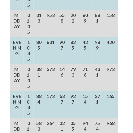
5
MI
0
31
953
55
20
80
88
158
DD
1:
3
8
2
9
1
AY
0
5
EVE
1
80
831
90
82
42
98
420
NIN
0:
5
7
5
5
9
G
4
5
MI
0
38
373
14
79
71
43
973
DD
1:
1
6
3
6
1
AY
0
5
EVE
1
88
173
63
92
15
37
165
NIN
0:
4
7
7
4
1
G
4
5
MI
0
58
264
02
05
94
75
968
DD
1:
3
1
5
4
4