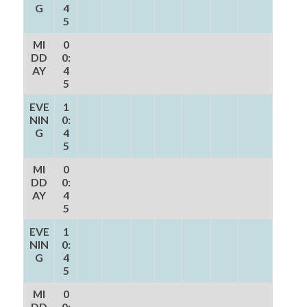
G
4
5
MI
0
DD
0:
AY
4
5
EVE
1
NIN
0:
G
4
5
MI
0
DD
0:
AY
4
5
EVE
1
NIN
0:
G
4
5
MI
0
DD
0: