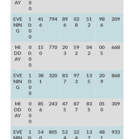
AY
0
0
EVE
1
41
794
89
02
51
98
209
NIN
0:
6
6
8
2
6
G
0
0
MI
0
15
770
20
59
04
00
668
DD
0:
0
3
2
2
5
AY
0
0
EVE
1
38
320
83
97
13
20
868
NIN
0:
1
7
3
5
9
G
0
0
MI
0
85
243
47
87
83
05
309
DD
0:
6
5
7
5
0
AY
0
0
EVE
1
54
805
52
22
13
48
933
NIN
0:
0
4
4
7
1