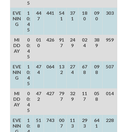
5
EVE
1
44
441
54
37
18
09
303
NIN
0:
7
1
1
0
0
G
4
5
MI
0
01
426
91
24
02
38
959
DD
0:
0
7
9
4
9
AY
4
5
EVE
1
47
064
13
27
67
09
507
NIN
0:
4
2
4
8
8
G
4
5
MI
0
47
427
79
32
11
05
014
DD
0:
2
7
9
7
8
AY
4
5
EVE
1
51
743
00
11
29
64
228
NIN
0:
8
7
3
3
1
G
4