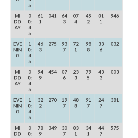
5
MI
0
61
041
64
07
45
01
946
DD
0:
1
3
4
2
1
AY
4
5
EVE
1
46
275
93
72
98
33
032
NIN
0:
3
7
1
8
6
G
4
5
MI
0
94
454
07
23
79
43
003
DD
0:
9
6
3
5
3
AY
4
5
EVE
1
32
270
19
48
91
24
381
NIN
0:
2
7
8
7
7
G
4
5
MI
0
78
349
30
83
34
44
575
DD
0:
9
7
1
1
7