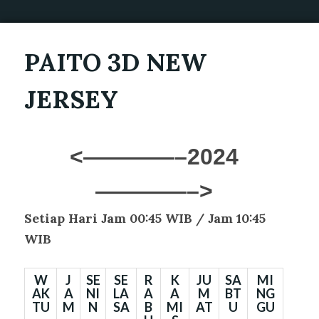
PAITO 3D NEW
JERSEY
<————–2024
————–>
Setiap Hari Jam 00:45 WIB /
Jam 10:45
WIB
W
J
SE
SE
R
K
JU
SA
MI
AK
A
NI
LA
A
A
M
BT
NG
TU
M
N
SA
B
MI
AT
U
GU