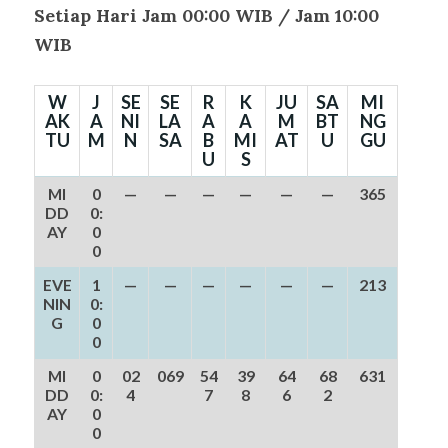
Setiap Hari Jam 00:00 WIB /
Jam 10:00
WIB
W
J
SE
SE
R
K
JU
SA
MI
AK
A
NI
LA
A
A
M
BT
NG
TU
M
N
SA
B
MI
AT
U
GU
U
S
MI
0
—
—
—
—
—
—
365
DD
0:
AY
0
0
EVE
1
—
—
—
—
—
—
213
NIN
0:
G
0
0
MI
0
02
069
54
39
64
68
631
DD
0:
4
7
8
6
2
AY
0
0