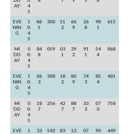
AY
4
5
EVE
1
86
300
51
66
26
98
615
NIN
0:
5
2
9
8
1
G
4
5
MI
0
84
059
03
29
91
54
868
DD
0:
8
1
2
1
4
AY
4
5
EVE
1
86
308
18
80
74
85
481
NIN
0:
3
2
9
3
4
G
4
5
MI
0
18
256
42
88
33
07
758
DD
0:
7
7
7
3
0
AY
4
5
EVE
1
33
542
83
12
07
90
449