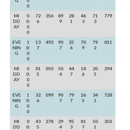
G
0
0
MI
0
72
356
89
28
46
71
779
DD
0:
6
9
1
3
3
AY
0
0
EVE
1
13
492
90
25
70
79
051
NIN
0:
7
7
6
9
2
G
0
0
MI
0
01
050
50
44
18
20
294
DD
0:
5
4
7
6
5
AY
0
0
EVE
1
32
099
90
79
26
34
728
NIN
0:
6
7
7
5
1
G
0
0
MI
0
43
278
29
95
81
50
350
DD
0:
5
4
3
7
1