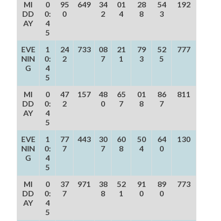
MI
0
95
649
34
01
28
54
192
DD
0:
0
2
4
8
3
AY
4
5
EVE
1
24
733
08
21
79
52
777
NIN
0:
2
7
1
3
5
G
4
5
MI
0
47
157
48
65
01
86
811
DD
0:
2
0
7
8
7
AY
4
5
EVE
1
77
443
30
60
50
64
130
NIN
0:
7
7
8
4
0
G
4
5
MI
0
37
971
38
52
91
89
773
DD
0:
7
8
1
0
0
AY
4
5