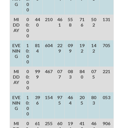
G
0
0
MI
0
44
210
46
55
71
50
131
DD
0:
0
1
8
6
2
AY
0
0
EVE
1
81
604
22
09
19
14
705
NIN
0:
4
9
9
2
2
G
0
0
MI
0
99
467
07
08
84
07
221
DD
0:
9
7
3
0
5
AY
0
0
EVE
1
39
154
97
46
20
80
053
NIN
0:
6
5
4
5
3
G
0
0
MI
0
61
255
60
19
41
46
906