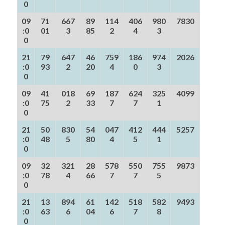
0
09
71
667
89
114
406
980
7830
:0
01
3
85
2
4
3
0
21
79
647
46
759
186
974
2026
:0
93
2
20
4
0
3
0
09
41
018
69
187
624
325
4099
:0
75
2
33
7
7
1
0
21
50
830
54
047
412
444
5257
:0
48
5
80
4
5
1
0
09
32
321
28
578
550
755
9873
:0
78
4
66
7
7
5
0
21
13
894
61
142
518
582
9493
:0
63
6
04
6
7
8
0