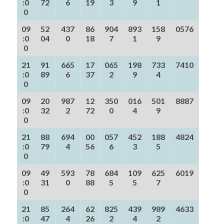
:0
72
6
19
3
9
1
0
09
52
437
86
904
893
158
0576
:0
04
0
18
7
1
9
0
21
91
665
17
065
198
733
7410
:0
89
6
37
2
9
4
0
09
20
987
12
350
016
501
8887
:0
32
2
72
0
4
9
0
21
88
694
00
057
452
188
4824
:0
79
4
56
6
3
5
0
09
49
593
78
684
109
625
6019
:0
31
0
88
5
5
7
0
21
85
264
62
825
439
989
4633
:0
47
4
26
2
4
2