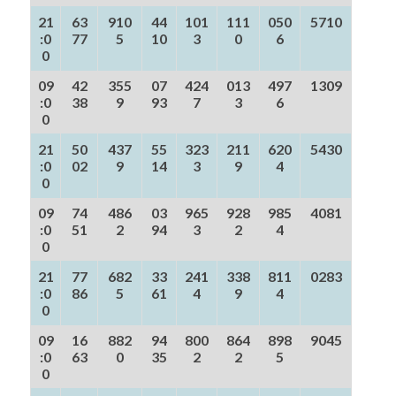
21
63
910
44
101
111
050
5710
:0
77
5
10
3
0
6
0
09
42
355
07
424
013
497
1309
:0
38
9
93
7
3
6
0
21
50
437
55
323
211
620
5430
:0
02
9
14
3
9
4
0
09
74
486
03
965
928
985
4081
:0
51
2
94
3
2
4
0
21
77
682
33
241
338
811
0283
:0
86
5
61
4
9
4
0
09
16
882
94
800
864
898
9045
:0
63
0
35
2
2
5
0