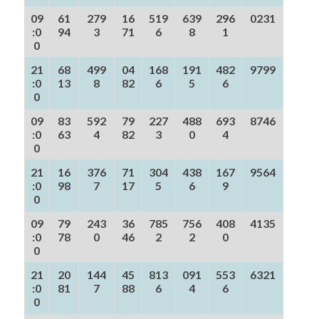
09
61
279
16
519
639
296
0231
:0
94
3
71
6
8
1
0
21
68
499
04
168
191
482
9799
:0
13
8
82
6
5
6
0
09
83
592
79
227
488
693
8746
:0
63
4
82
3
0
4
0
21
16
376
71
304
438
167
9564
:0
98
7
17
5
6
9
0
09
79
243
36
785
756
408
4135
:0
78
0
46
2
2
0
0
21
20
144
45
813
091
553
6321
:0
81
7
88
6
4
6
0