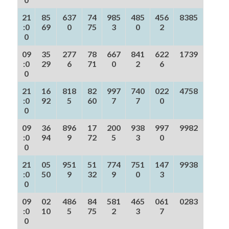
21
85
637
74
985
485
456
8385
:0
69
0
75
3
0
2
0
09
35
277
78
667
841
622
1739
:0
29
6
71
0
2
6
0
21
16
818
82
997
740
022
4758
:0
92
5
60
7
7
0
0
09
36
896
17
200
938
997
9982
:0
94
9
72
5
3
0
0
21
05
951
51
774
751
147
9938
:0
50
9
32
9
0
3
0
09
02
486
84
581
465
061
0283
:0
10
5
75
2
3
7
0