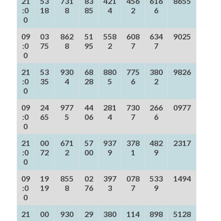
21
53
731
83
421
456
616
8655
:0
18
8
85
4
2
6
0
09
03
862
51
558
608
634
9025
:0
75
8
95
2
7
7
0
21
53
930
68
880
775
380
9826
:0
35
4
28
5
6
2
0
09
24
977
44
281
730
266
0977
:0
65
5
06
4
7
6
0
21
00
671
57
937
378
482
2317
:0
72
2
00
9
1
9
0
09
19
855
02
397
078
533
1494
:0
19
8
76
3
7
9
0
21
00
930
29
380
114
898
5128