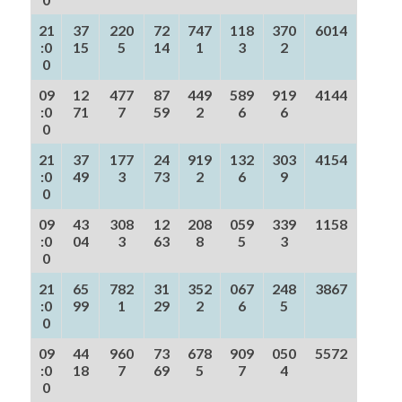
21
37
220
72
747
118
370
6014
:0
15
5
14
1
3
2
0
09
12
477
87
449
589
919
4144
:0
71
7
59
2
6
6
0
21
37
177
24
919
132
303
4154
:0
49
3
73
2
6
9
0
09
43
308
12
208
059
339
1158
:0
04
3
63
8
5
3
0
21
65
782
31
352
067
248
3867
:0
99
1
29
2
6
5
0
09
44
960
73
678
909
050
5572
:0
18
7
69
5
7
4
0