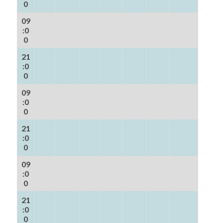
0
09
:0
0
21
:0
0
09
:0
0
21
:0
0
09
:0
0
21
:0
0