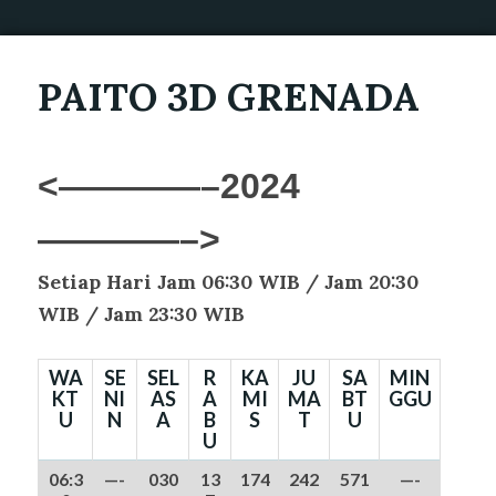
PAITO 3D GRENADA
<————–2024
————–>
Setiap Hari Jam 06:30 WIB /
Jam 20:30
WIB / Jam 23:30 WIB
WA
SE
SEL
R
KA
JU
SA
MIN
KT
NI
AS
A
MI
MA
BT
GGU
U
N
A
B
S
T
U
U
06:3
—-
030
13
174
242
571
—-