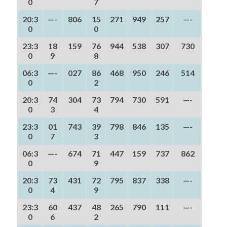
0
7
20:3
—-
806
15
271
949
257
—-
0
0
23:3
18
159
76
944
538
307
730
0
9
8
06:3
—-
027
86
468
950
246
514
0
2
20:3
74
304
73
794
730
591
—-
0
3
4
23:3
01
743
39
798
846
135
—-
0
7
3
06:3
—-
674
71
447
159
737
862
0
9
20:3
73
431
72
795
837
338
—-
0
4
9
23:3
60
437
48
265
790
111
—-
0
6
2