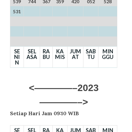
539
744
367
359
420
052
528
531
SE
SEL
RA
KA
JUM
SAB
MIN
NI
ASA
BU
MIS
AT
TU
GGU
N
<————–2023
————–>
Setiap Hari Jam 09:10 WIB
SE
SEL
RA
KA
JUM
SAB
MIN